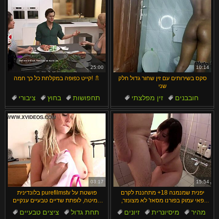
25:00
10:14
סקס בשירותים עם זין שחור גדול חלק
קייט כפופה במקלחת כל כך חמה! 🚿
שני
חובבנים
זין מפלצתי
תחפושות
בחוץ
ציבורי
זין
תוצרת בית
עירום
מילפיות
דוגי סטייל
03:17
15:54
יפנית שמנמנה 18+ מתחננת לקרם
בלונדינית purefilmstv פושטת על
פאי עמוק בפורנו מסאז' לא מצונזר,
המיטה, לופתת שדיים טבעיים ענקיים
רוצה להצטרף?
ומתגרה במקלחת חמה
מהיר
מיסיונרית
זיונים
תחת גדול
ציצים טבעיים