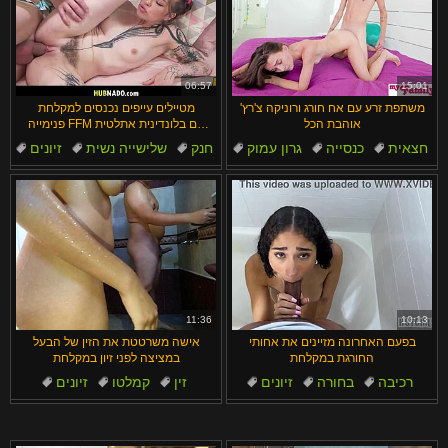
06:57
15:01
משתפת זרע עם אח חורג ורוניקה צ'רץ'
מטיילים עייפים נכנסים למקלחת
אוהבת הכל
פנימייה FFM עם בלונדינית אתלטית
וברונטית נחנקות על זינים מפלצתיים
חצאית
כנסייה
גרון עמוק
חנק
שלישייה נשית
זיונים
מציצות
קטנטנות
תחת צר
רוסיות
11:36
10:13
בפעם האחרונה מזיינים את אחותי
אישה משרטטת את הזין של הבעל
החורגת במקלחת
במציצה לפני זיון במקלחת
רכיבה
בחורה
זיונים
זין
קמלטו
זיונים
לטינית
מקלחת
השפלה
שליטה