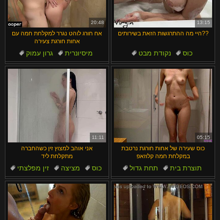
汉语
Français
Suomi
English
20:48
13:15
היי מה ההתרגשות הזאת בשירותים??
אח חורג לוהט נגרר למקלחת חמה עם
Bahasa Melayu
日本語
אחות חורגת צעירה
כוס
נקודת מבט
מיסיונרית
גרון עמוק
Ελληνικά
ह िन ्द ी
כוס רטוב
סרטוני רטובים
דוגי סטייל
נקודת מבט
Čeština
Türkçe
תחת
לא אח
Magyar
Български
Dansk
الع َر َب ِية.
Português
11:11
05:15
כוס שעירה של אחות חורגת נרטבת
אני אוהב למצוץ זין כשהחברה
במקלחת חמה קלוזאפ
מתקלחת ליד
תוצרת בית
תחת גדול
כוס
מציצה
זין מפלצתי
סרטוני רטובים
ציצים
כוס
ציצים טבעיים
מציצות