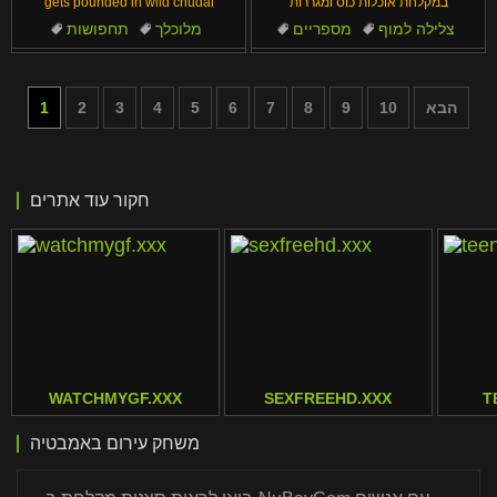
במקלחת אוכלות כוס ומגררות
gets pounded in wild chudai
צלילה למוף
מספריים
מלוכלך
תחפושות
בחורה על בחורה
ליקוק כוס
נשים מלאות
אצבעות
כוס
בעל
הבא
10
9
8
7
6
5
4
3
2
1
חקור עוד אתרים
WATCHMYGF.XXX
SEXFREEHD.XXX
T
משחק עירום באמבטיה