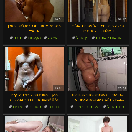
10:54
06:15
הצצה לידית חמה של אגרבס ואולפר
מרגל על אשת החבר במקלחת ומזמין
במקלחת בבקתת עצים
קרמפיי
הוראות לאוננות
זין גדול
אישה
מקלחת
חבר
מקלחת
תחת גדול
קרימפיי
גייז
עבודת יד
13:04
25:39
שתי לטיניות עסיסיות מכפילות כאוס
מילף במסכת חתול ציצים ענקיים
בבית חלומות עם מאגו פאגונדס
מזויינת חזק דוגי במקלחת 😻🚿💦
ומילנה קיירוז
תחת גדול
רגליים חשופות
רכיבה
מסכות
זיונים
תחת
כוס גדול
כוס
מילפיות
מקלחת