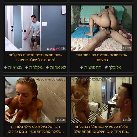
כוס
דוגי סטייל
חשפנות
מקלחת
בגדים קרועים
06:16
11:13
אחות חורגת מזדיינת עם בחור הודי
אחות חורגת נהיית חרמנית במקלחת
במעונות
מתחננת לפעולה אמיתית!
מלוכלך
תחפושות
לא אחות
מקלחת
מציאות
נשים מלאות
אצבעות
חרמניות
מקלחת
בעל
10:18
12:19
אלילה סקסידיא משתוללת במקלחת
חבר של בעל תופס מילף בלונדית
חמה אחרי פוב. העקבים והתחת שלה
עגלגלה מתקלחת ומזיין ציצים גדולים
משגעים אותי בקוויקי
וכוס רטובה