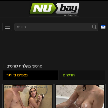
עברית
Slovenčina
Nederlands
Polski
Slovenščina
Bahasa Indonesia
סרטוני מקלחת לוהטים
Deutsch
Italiano
חדשים
נצפים ביותר
Српски
Русский
Norsk
Español
ภาษาไทย
Română
한국어
Svenska