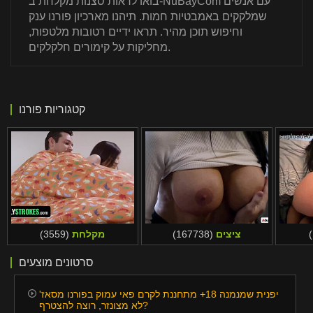
בואו לראות סצנות מקלחת ב-NuBayCom עם אנשים
שמלקקים באמבטיות חמות. תיהנו מארכיון פורנו ענק
וחיפוש תוכן מהיר. תראו ידיים רטובות מלטפות,
מחליקות על קימורים חלקלקים.
קטגוריות פורנו
ציצים
(167738)
מקלחת
(3559)
סרטונים מוצעים
יפנית שמנמנה 18+ מתחננת לקרם פאי עמוק בפורנו מסאז'
לא מצונזר, רוצה להצטרף?