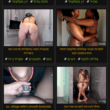
מהיר
זין מפלצתי
תחת גדול
זין מפלצתי
אלה
כוס
דוגי סטייל
תחת
כוס
דוגי סטייל
00:47
10:43
לסביות אבוני עגלגלות מלקקות תחת
מבוגרת חמה במקלחת מראה כוס
וכוס בסגנון רטוב
בשרנית
צלילה למוף
זיונים
כוס
חובבנים
עקרת בית
כוס
מציצה
תחת גדול
סרטוני רטובים
חשפנות
10:11
17:42
מילף לטיניות לסביות מזדיינות
yo, village wife's smooth backside