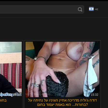
HE
Ελληνικά
Română
Čeština
Svenska
a
Magyar
Français
English
الع َر َب ِية.
Português
日本語
ह िन ्द ी
עברית
Polski
Türkçe
Bahasa Indonesia
Български
Italiano
Dansk
06:07
15:32
דודה ג'וליה מדריכה אחיין הוגיניו על נחיתה על
בחור
Русский
בחורות... הוא באמת יעמוד בחום?