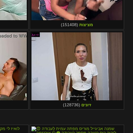
מציצות
(151408)
זיונים
(128736)