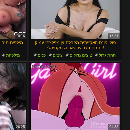
10:16
15:31
פולי פונס האסייתית מקבלת זין מפלצתי עמוק
מילפית חזה ג
בתחת הצר עד גאפינג מקסימלי!
תחת גדול
ציצים גדולים
ציצים
פנים
מילפיות
סטירה
28:25
04:38