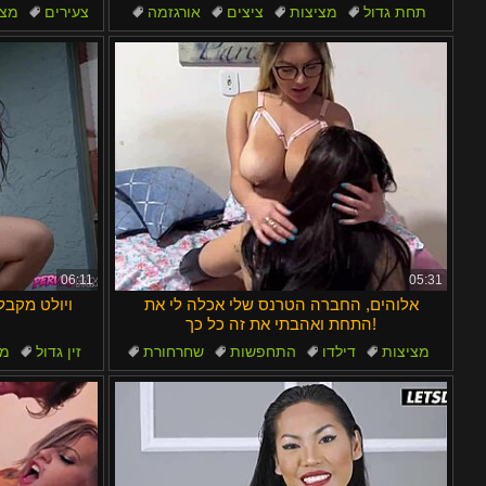
layu
Español
תחת גדול
מציצות
ציצים
אורגזמה
צעירים
מצי
מילפיות
06:11
05:31
אלוהים, החברה הטרנס שלי אכלה לי את
ויולט מקבל
התחת ואהבתי את זה כל כך!
מציצות
דילדו
התחפשות
שחרחורת
זין גדול
מצ
אוראלי