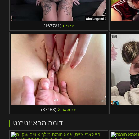
ציצים
(167781)
תחת גדול
(87463)
דומה מהאינטרנט