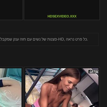
HDSEXVIDEO.XXX
חפשו ב-Nu-Bay.com סצנות של נשים עם חזה ענק שמקבלות סטירות ומועכות. תראו אותן רוכבות על זין עם ציצים שמתנדנדים לכל עבר. עם ארכיון פורנו ענק וצפייה ב-HD, כל פרט נראה.