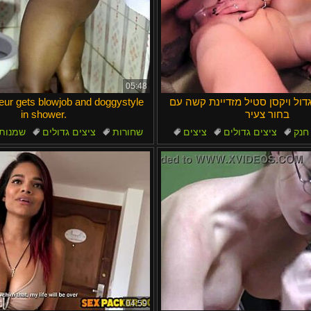
05:48
דול ויקסן סטיל מזדיינת קשה עם
ur gets blowjob and doggystyle
בחור צעיר
in shower.
חנק
ציצים גדולים
ציצים
שחורות
ציצים גדולים
שמנות
גרון עמוק
שמנמנות
04:59