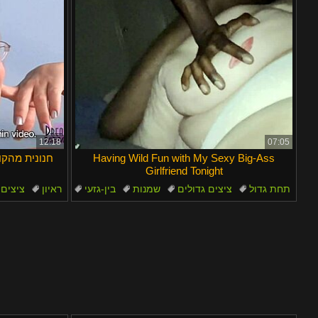
12:18
07:05
Having Wild Fun with My Sexy Big-Ass
חנונית מהקו
Girlfriend Tonight
תחת גדול
ציצים גדולים
שמנות
בין-גזעי
ראיון
ציצים 
ג'ינג'ית