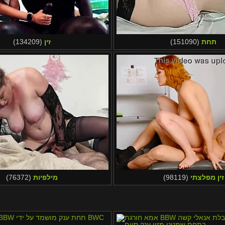
תחת
(151090)
זין
(134209)
זין מפלצתי
(98119)
מילפיות
(76372)