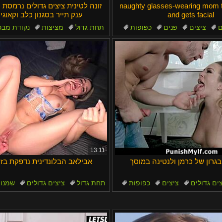
naughty glasses-wearing mom t
זונה לטינית ציצים גדולים נרמסת ח
and gets facial
ענק תייר בסגנון כלב וקאוגי
ם
ציצים
פנים
כפופות
תחת גדול
מציצות
נקודת מבט
יפות
מציאות
13:11
בגרון של כרמן ולנטינה במוסך
אבילאב הבלונדינית נדפקת בזי
ים גדולים
ציצים
כפופות
תחת גדול
ציצים גדולים
שמנו
מיסיונרית
סרטוני רטובים