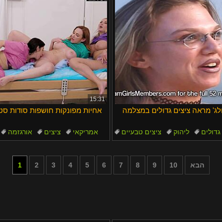
15:31
לג' מראה ציצים גדולים במצלמה
אחיות מפונקות חושפות סודות סט
גדולים
ליהוק
ציצים טבעיים
אמריקאי
ציצים
אורגזמה
פטמות גדולות
תחת גדול
הבא
10
9
8
7
6
5
4
3
2
1