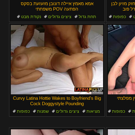
זק מזיון לבן
אמא מאמץ איילה דונובן מזעזעת בסקס
רל פוב
משפחתי POV הפתעה
כפופות
תחת גדול
ציצים גדולים
נקודת מבט
אוסטרלי
מילפיות
08:37
ן מפלצתי
Curvy Latina Hottie Wakes to Boyfriend's Big
Cock Doggystyle Pounding
ת
כפופות
מציאות
ציצים גדולים
שמנות
כפופות
מיסיונרית