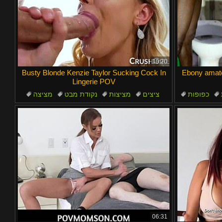
10:20
Busty Blonde Kenzie Taylor Sucking Cock In
Ebony amate
Lingerie POV
כפופות
ציצים
מציצות
נקודת מבט
מציצה
ציצים
06:31