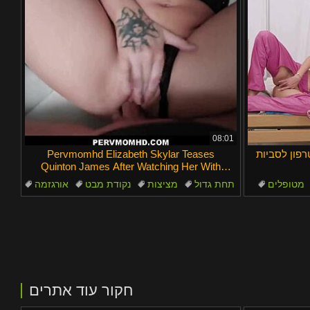
08:01
רפון לסביות
Pervmomhd Elizabeth Skylar Teases
Quinton James After Watching Her With
Joshua Lewis
מטופלים
תחת גדול
מציצות
נקודת מבט
אורגזמה
מילפיות
חקור עוד אתרים