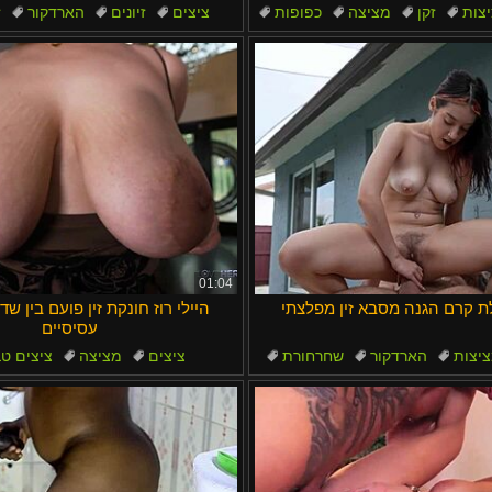
Bahasa Me
צות
זקן
מציצה
כפופות
ציצים
זיונים
הארדקור
ז
ציצים גדולים
01:04
ת קרם הגנה מסבא זין מפלצתי
היילי רוז חונקת זין פועם בין שד
עסיסיים
יצות
הארדקור
שחרחורת
ציצים
מציצה
ציצים טב
זין מפלצתי
חמוד
ציצים גדולים