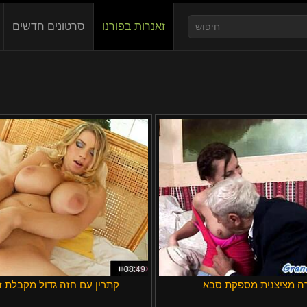
זאנרות בפורנו
סרטונים חדשים
Slovenčina
Nederlands
Slovenščin
Deutsch
Српски
Norsk
ภาษาไทย
한국어
汉语
08:49
ה מציצנית מספקת סבא
קתרין עם חזה גדול מקבלת זי
Suomi