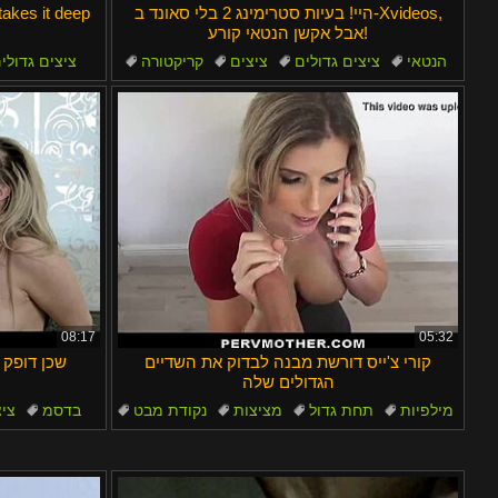
היי! בעיות סטרימינג 2 בלי סאונד ב-Xvideos,
akes it deep
אבל אקשן הנטאי קורע!
הנטאי
ציצים גדולים
ציצים
קריקטורה
ציצים גדולי
תחת
08:17
05:32
קורי צ'ייס דורשת מבנה לבדוק את השדיים
שכן דופק 
הגדולים שלה
מילפיות
תחת גדול
מציצות
נקודת מבט
בדסמ
ציצ
קרימפיי