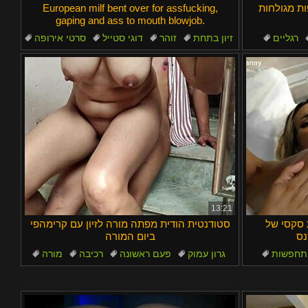
ת מגולחות
European milf bent over for assfucking,
gaping and ass to mouth blowjob.
רגליים
זיון בתחת
זוהר
דוגי סטייל
סרטי אירופה
תחת
13:21
 סקסי של
סטודנטית הודית מפתה מורה לזיון עם קרימהפי
ביום המורה
תחפשות
גרון עמוק
פעם ראשונה
רכיבה
מורה
תוצרת בית