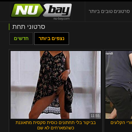
סרטונים טובים ביותר
סרטוני תחת
נצפים ביותר
חדשים
11:55
עים Ahb006 בטי באטפלאג אידן
בביקור בלי תחתונים כוסית סקסית מתאוננת
כשהמארחים לא שם