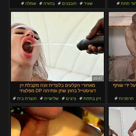
ור תחת
שעיר
חובבנים
בחורה
שמלה
מותניים צרות
10:47
די שותף BBC
מאחורי הקלעים בלונדית זונה מקבלת זין
מפלצתי DP דוגיסטייל בחוץ שתן ופתיחה
חרמניות
זיון בתחת
ציצים
שלישייה
תוצרת בית
פעירה