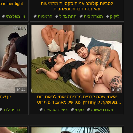
לסביות קולומביאניות סקסיות מתמגעות
in her tight
ומאוננות חברות ומאהבות
ליקוק
תוצרת בית
תחת גדול
חרמניות
זין מפלצתי
צלילה למוף
10:44
01:07
אשתי שמה קרניים מכריחה אותי לראות כוס
זין שח
מפושקת לוקחת זין ענק של מאהב דיפ תרוט
קאמשוט.
פעם ראשונה
סקסי
ציצים טבעיים
בודיבילדר
גרון עמוק
תחת גדול