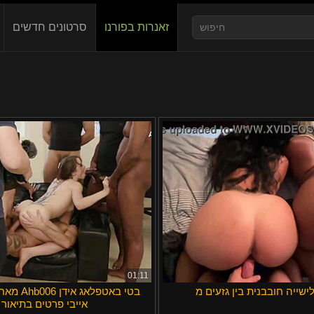
זאנרות בפורנו
סרטונים חדשים
Slovenčina
Nederlands
Slovenščin
Deutsch
Српски
Norsk
ภาษาไทย
한국어
汉语
01:11
מאחורי הקל
Suomi
אייבי פרטים בתיאור