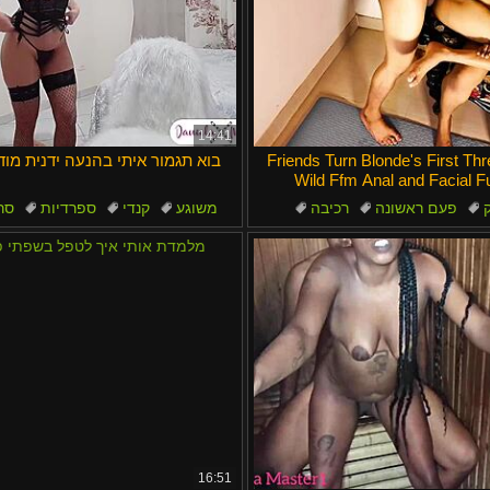
14:41
Friends Turn Blonde's First Th
בוא תגמור איתי בהנעה ידנית מו
Wild Ffm Anal and Facial F
ק
פעם ראשונה
רכיבה
משוגע
קנדי
ספרדיות
סר
קסי
תוצרת בית
תחת
16:51