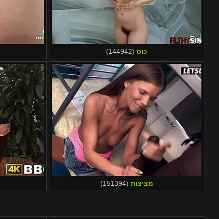
כוס
(144942)
מציצות
(151394)