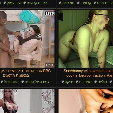
Bahasa Me
קודת מבט
קבוצתי
חובבנים
בגדים קרועים
גרון עמוק
ח
דוגי סטייל
זיונים חזקים
מילפיות
15:31
Snowbunny with glasses take
אחי, התחת הצר שלי נדפק על י
cock in bedroom action. Part
במעונות חרמנים
רגליים
מאהבים
יריקה
גמירה על הפנים
תחת גדול
כוס
גמירה
שותף לדירה