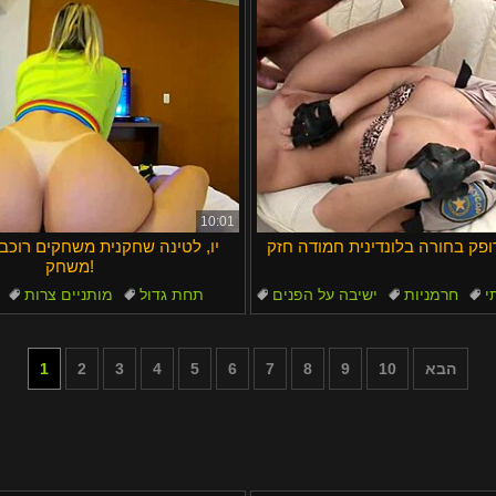
10:01
פק בחורה בלונדינית חמודה חזק
יו, לטינה שחקנית משחקים רוכב
משחק!
י
חרמניות
ישיבה על הפנים
תחת גדול
מותניים צרות
ציצים טבעיים
שיער ארוך
מכנסיים קצר
הבא
10
9
8
7
6
5
4
3
2
1