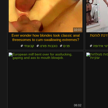
10:03
דרכת לוהטת
Ever wonder how blondes took classic anal
threesomes to cum-swallowing extremes?
טי אירופה
פנים
כוכבות פורנו
קבוצתי
אצבעות
ארוחת צהריים נוזלית
06:02