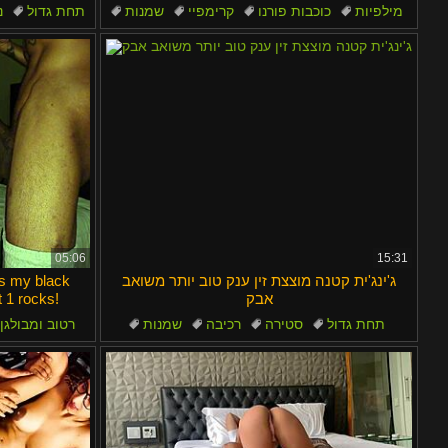
layu
Español
מילפיות
כוכבות פורנו
קרימפיי
שמנות
תחת גדול
נ
משומן
05:06
15:31
ג'ינג'ית קטנה מוצצת זין ענק טוב יותר משואב
s my black
אבק
 1 rocks!
תחת גדול
סטירה
רכיבה
שמנות
רטוב ומבולגן
גרון עמוק