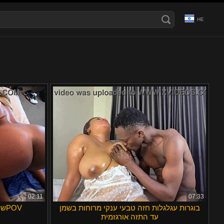
HE
Ελληνικά
Română
Čeština
Svenska
a
Magyar
Français
English
الع َر َب ِية.
Português
日本語
ह िन ्द ी
עברית
Polski
Türkçe
Bahasa Indonesia
Български
Italiano
Dansk
02:11
07:33
בוגרות עגלגלות חזה טבעי ענקי מרוחות בשמן
שלישייה חובבנית בין גזעים מPOV
Русский
עד התזה אורגזמית