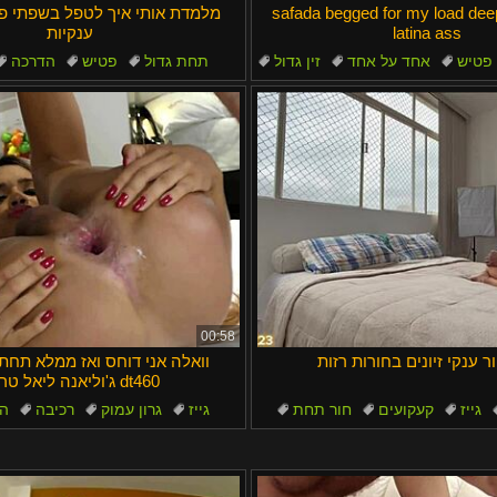
safada begged for my load deep 
מלמדת אותי איך לטפל בשפתי פו
latina ass
ענקיות
פטיש
אחד על אחד
זין גדול
תחת גדול
פטיש
הדרכה
אורגזמה
סבתא
00:58
ור ענקי זיונים בחורות רזות
וואלה אני דוחס ואז ממלא תחת
ג'וליאנה ליאל טרנס dt460
גייז
קעקועים
חור תחת
גייז
גרון עמוק
רכיבה
ה
מתגרה
ליקוק