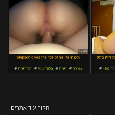
19:46
ת חזק בזמן
stepson gives the ride of his life in pov
קרימפיי
גמירה
תחת
בלונדיניות
חור תחת
ים
לא בן
חקור עוד אתרים