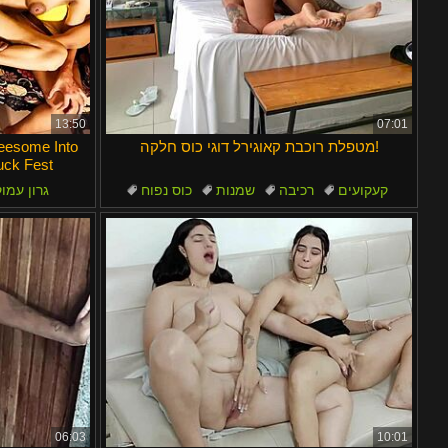
13:50
07:01
מטפלת רוכבת קאוגירל דוגי כוס חלקה!
reesome Into
uck Fest
קעקועים
רכיבה
שמנות
כוס נפוח
גרון עמו
תשוקה
ס
06:03
10:01