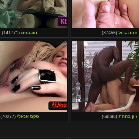
תחת גדול
(87455)
חובבנים
(141771)
זיון בתחת
(69885)
סקס אנאלי
(70277)