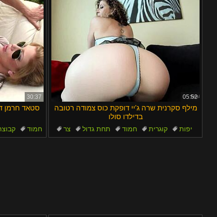
30:37
05:52
מילף סקרנית שרה ג'יי דופקת כוס צמודה רטובה
סטאד חרמן דו
בדילדו סולו
יפות
קוגרית
חמוד
תחת גדול
צר
חמוד
קבוצת