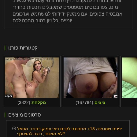
גלשו ב-Nu-Bay ותראו בחורות שמקבלות זין תחת זרמי
מים. צפו בכוסים מטפטפים שמקבלים חבטות בחדרי
אמבטיה צפופים. עם ממשק ידידותי למשתמש ועדכונים
יומיים, כל זיון רטוב מחכה לכם.
קטגוריות פורנו
ציצים
(167784)
מקלחת
(3822)
סרטונים מוצעים
יפנית שמנמנה 18+ מתחננת לקרם פאי עמוק בפורנו מסאז'
לא מצונזר, רוצה להצטרף?