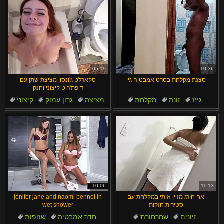
05:19
10:36
סצנת מקלחת בסרט אמבטיה גיי
סקארלט ג'ונסון מציצת שתן עם
דיפת'רוט קיצוני וחנק
גייז
זונה
מקלחת
מציצה
גרון עמוק
קיצוני
מקלחת
זין
ציצים
10:06
11:13
אח חורג מזיין אותי במקלחת עם
jenifer jane and naomi bennet in
סטירות חזקות
wet shower
זיונים
שחרחורת
חדר אמבטיה
שזופות