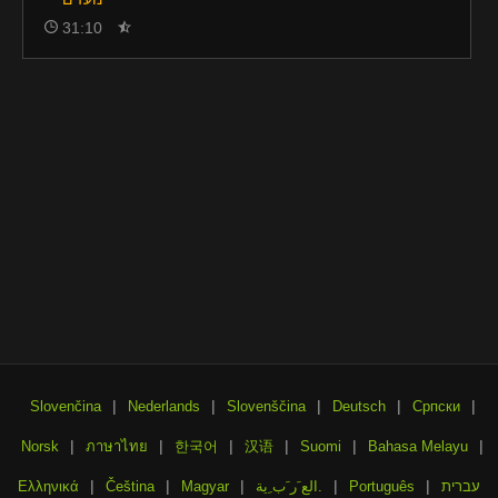
31:10
|
|
|
|
|
Slovenčina
Nederlands
Slovenščina
Deutsch
Српски
|
|
|
|
|
|
Norsk
ภาษาไทย
한국어
汉语
Suomi
Bahasa Melayu
|
|
|
|
|
עברית
Português
الع َر َب ِية.
Magyar
Čeština
Ελληνικά