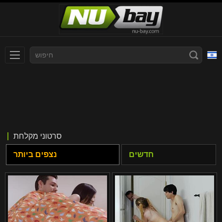
עברית
Slovenčina
Nederlands
Polski
Slovenščina
Bahasa Indonesia
סרטוני מקלחת
Deutsch
Italiano
חדשים
נצפים ביותר
Српски
Русский
Norsk
Español
ภาษาไทย
Română
한국어
Svenska