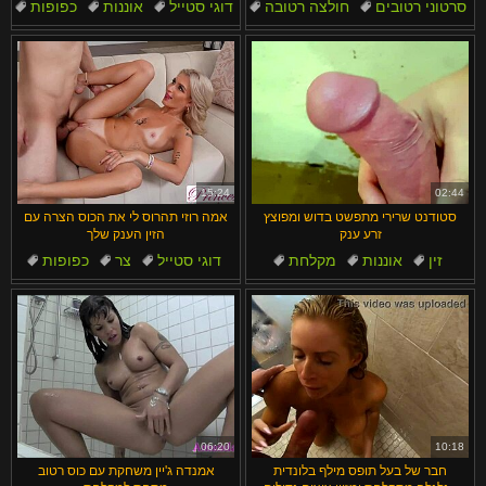
סרטוני רטובים
חולצה רטובה
דוגי סטייל
אוננות
כפופות
מקלחת
מקלחת
ציצים
אצבעות
מיסיונרית
15:24
02:44
סטודנט שרירי מתפשט בדוש ומפוצץ
אמה רוזי תהרוס לי את הכוס הצרה עם
זרע ענק
הזין הענק שלך
זין
אוננות
מקלחת
דוגי סטייל
צר
כפופות
גמירה
זין מפלצתי
ליקוק כוס
כוס צר
06:20
10:18
חבר של בעל תופס מילף בלונדית
אמנדה ג'יין משחקת עם כוס רטוב