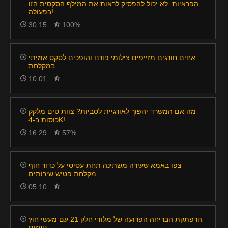
הפראיות. לא יכול להפסיק לראות את המילף הסקסית הזו
בפעולה!
30:15
100%
אחים חורגים מזייפים צילומי פורנו והופכים לסקס אמיתי
במקלחת
10:01
מה אם המשרד יהפוך לאורגיית לסביות? צוות טים מלקק
כוסות ב-4K!
16:29
57%
צפו באמא שעירה משתינה תחת עסיסי על כדור חוף
מקלחת פטיש שירותים
05:10
הרפתקת הבריחה הפרועה של מלודי חלק 21 עם מעשי חוץ
נועזים