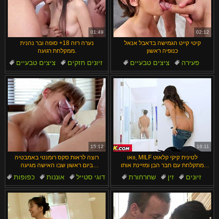
01:49
02:12
קיטי קייט הגמישה בדאבל אנאל
נערה רזה 18+ סופה ובר נהנית
כנופיה ראשון
ממקלחת רגועה.
פעירה
ציצים טבעיים
זיונים חזקים
ציצים טבעיים
גמישות
תחת לפה
קבוצתי
תחת לפה
סקס אנאלי
סקס אנאלי
15:12
16:11
וואו, MILF לטינית קיקי קלאוט
רוצה לראות סקס רומנטי באמבטיה
מתקלחת עם חבר הבן ומזיינת אותו
ביום ראשון שבו האישה מגיעה
חזק!
לאורגזמה עליו דיין ג'ונס?
זיונים
זין
שחרחורת
דוגי סטייל
אוננות
כפופות
לא בן
מילפיות
אורגזמה
אמבטיה