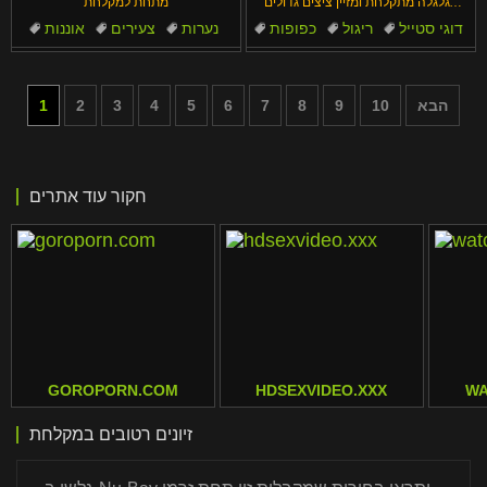
עגלגלה מתקלחת ומזיין ציצים גדולים
מתחת למקלחת
וכוס רטובה
דוגי סטייל
ריגול
כפופות
נערות
צעירים
אוננות
מילפיות
זיונים
אורגזמה
חרמניות
הבא
10
9
8
7
6
5
4
3
2
1
חקור עוד אתרים
GOROPORN.COM
HDSEXVIDEO.XXX
WA
זיונים רטובים במקלחת