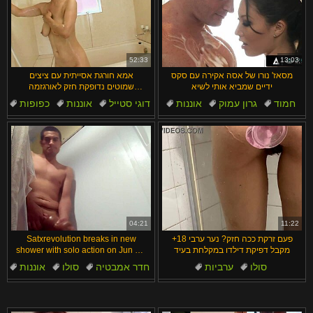
52:33
13:03
מסאז' נורו של אסה אקירה עם סקס
אמא חורגת אסייתית עם ציצים
ידיים שמביא אותי לשיא
שמוטים נדופקת חזק לאורגזמה
מטורפת
חמוד
גרון עמוק
אוננות
דוגי סטייל
אוננות
כפופות
אצבעות
חרמניות
יפני
כוס
04:21
11:22
פעם זרקת ככה חזק? נער ערבי 18+
Satxrevolution breaks in new
מקבל דפיקת דילדו במקלחת בעיד
shower with solo action on Jun 30,
2023. Homemade bathroom fun
סולו
ערביות
חדר אמבטיה
סולו
אוננות
awaits.
שחרחורת
ציצים טבעיים
זין גדול
מקלחת
זיונים