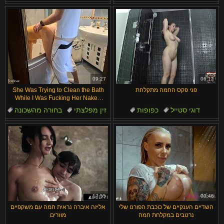
עיניים חומות
תוצרת בית
מאהבים
כוס
ליקוק כוס
ליקוק
09:27
06:12
פני פקס החמה מתקלחת
She Was Trying to Clean the Bath
While I Was Fucking Her Naked
Big Cock Amateurs Tanned Small
דוגי סטייל
כפופות
זין מפלצתי
בחורה מהשכונה
Waist Moaning
אצבעות
ציצים טבעיים
אמבטיה
דוגי סטייל
פעירה
ציצים טבעיים
17:55
00:46
השדיים הענקיים של כוכבת הפורנו שלי
אליזה איברה נראית חמה עם משקפיים
נרטבים במקלחת חמה
מוזרים