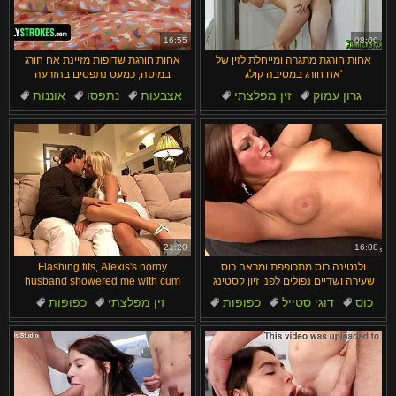
汉语
Français
Suomi
English
16:55
08:00
אחות חורגת מתגרה ומייחלת לזין של
אחות חורגת שדופות מזיינת אח חורג
Bahasa Melayu
日本語
אח חורג במסיבה קולג'
במיטה, כמעט נתפסים בהזרעה
גרון עמוק
זין מפלצתי
אצבעות
נתפסו
אוננות
Ελληνικά
ह िन ्द ी
זין
מכללה
ציצים טבעיים
טאבו
זיונים
Čeština
Türkçe
Magyar
Български
Dansk
الع َر َب ِية.
Português
21:20
16:08
ולנטינה רוס מתכופפת ומראה כוס
Flashing tits, Alexis's horny
שעירה ושדיים נפולים לפני זיון קסטינג
husband showered me with cum
כוס
דוגי סטייל
כפופות
זין מפלצתי
כפופות
פעירה
ציצים טבעיים
אמבטיה
גרון עמוק
חרמניות