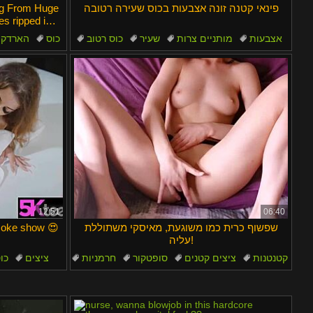
פינאי קטנה זונה אצבעות בכוס שעירה רטובה
ng From Huge
es ripped in
אצבעות
מותניים צרות
שעיר
כוס רטוב
כוס
הארדקו
סופטקור
12:51
06:40
שפשוף כרית כמו משוגעת, מאיסקי משתוללת
moke show 😍
עליה!
קטנטנות
ציצים קטנים
סופטקור
חרמניות
ציצים
כו
צעירים