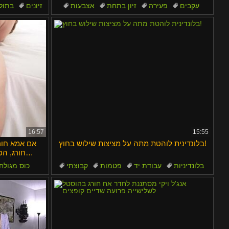
layu
Español
עקבים
פעירה
זיון בתחת
אצבעות
זיונים
בתול
ליקוק כוס
16:57
15:55
בלונדינית לוהטת מתה על מציצות שילוש בחוץ!
אם אמא חו
חורג, הכ
בלונדיניות
עבודת יד
פטמות
קבוצתי
כוס מגולח
צר
על 