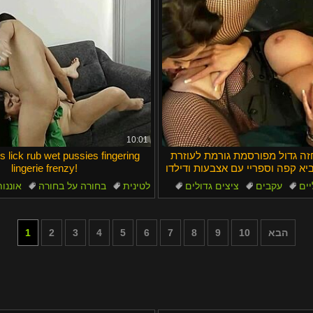
10:01
זה גדול מפורסמת גורמת לעוזרת
ns lick rub wet pussies fingering
א קפה וספריי עם אצבעות ודילדו
lingerie frenzy!
אורגזמה?
יים
עקבים
ציצים גדולים
לטינית
בחורה על בחורה
אוננו
סלבריטי
לבני נשים
הבא
10
9
8
7
6
5
4
3
2
1