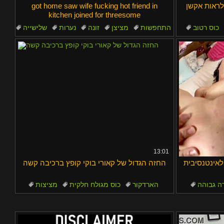
, רוצה לראות אקשן
got home saw wife fucking hot friend in
kitchen joined for threesome
כוס רטוב
התחפשות
מציצן
זונה
נערות
שלישייה
13:01
אינטנסיבית
החזה הגדול של קאורי בוקי קופץ ברכיבה קשה
ה גבוהה
הארדקור
כוס מגולח חלקית
מציצות
מזרחי
עבודת יד