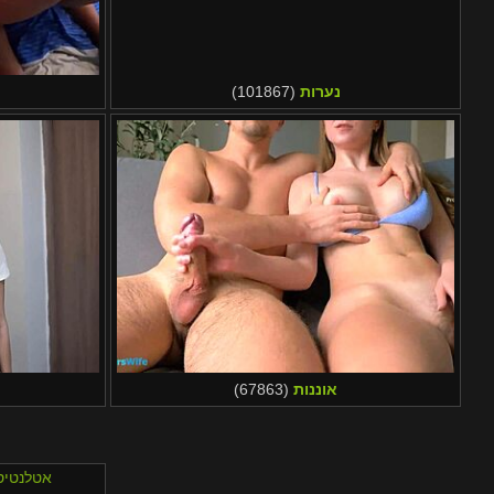
נערות
(101867)
אוננות
(67863)