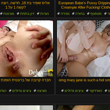
European Babe's Pussy Drippi
אליס זאפיר בת 18, חדשה
Creampie After Fucking! Cloth
קשה 1 על 1?
hardcore action.
ר
מטפטף
בחורה
גמירה
נערות
זיון בתחת
מציצות
סקס
20:01
omg mary jane is such a hot s
חברה קרובה של ברונטית הופכת ל
ס
הארדקור
ציצים גדולים
מציצה
ציצים גדולים
הגדר
נערות
סקס
ציצים קטנים