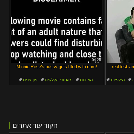
04:25
Minnie Rose's pussy gets filled with cum!
real lesbia
ת
מילפיות
מציצות
מאחורי הקלעים
זיון פנים
ויברטור
שחורות
חקור עוד אתרים