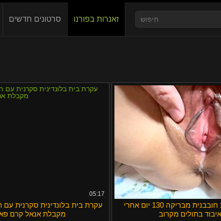
זאנרות בפורנו
סרטונים חדשים
Slovenčina
Nederlands
Slovenščin
Deutsch
Српски
Norsk
ภาษาไทย
한국어
汉语
05:17
כוס מגולחת חובבנית מבריקה 130 יום אחרי
עקרת בית בלונדינית סקרנית עם ת
Suomi
יבוד בתולים מקרוב
מקבלת אנאל קרם פאי