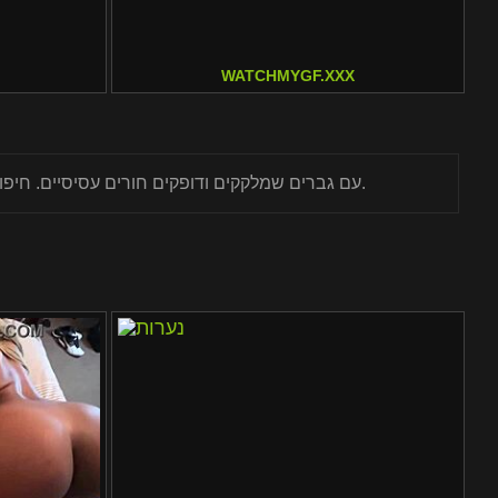
WATCHMYGF.XXX
תראו סרטונים ב-NuBayCom עם גברים שמלקקים ודופקים חורים עסיסיים. חיפוש תוכן מהיר וארכיון פורנו ענק מביאים תקריבים. תראו זינים מחליקים פנימה וידיים משפשפות חזק.