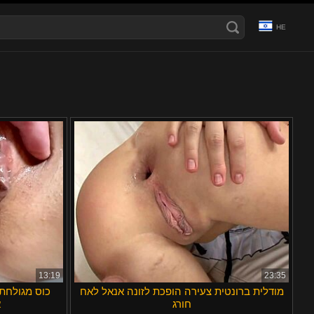
HE
Ελληνικά
Română
Čeština
Svenska
a
Magyar
Français
English
الع َر َب ِية.
Português
日本語
ह िन ्द ी
עברית
Polski
Türkçe
Bahasa Indonesia
Български
Italiano
Dansk
13:19
23:35
מודלית ברונטית צעירה הופכת לזונה אנאל לאח
Русский
חורג
א