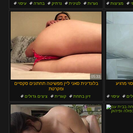
י
מציצות
נערות
לטינית
נרתיק
בחורה
עיסוי
05:33
וי מרגיע
בלונדינית סאני ליין מפשיטה תחתונים סקסיים
ומקרטת
לים
עיסוי
זיון בתחת
קוגרית
ציצים גדולים
בלונדיניות
שפתי כוס