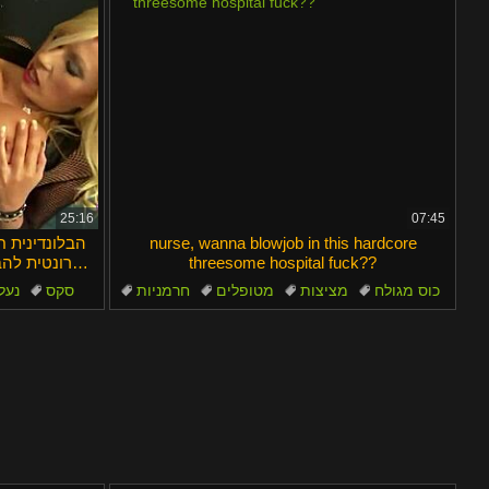
25:16
07:45
nurse, wanna blowjob in this hardcore
הבלונדינית ח
threesome hospital fuck??
הברונטית להבי
כוס מגולח
מציצות
מטופלים
חרמניות
סקס
נעל
הארדקור