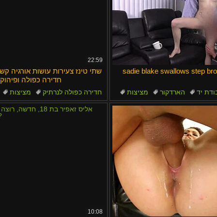
22:59
sadie blake swallows step br
שתי טינז צעירות עושות אורגיה ק
חדירה כפולה ופיהוק
ודת יד
הארדקור
מציצות
חדירה כפולה לנרתיק
מציצות
סקס קשוח
חדירה כפולה
זין מפלצ
10:08