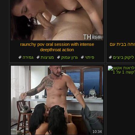
05:09
שוחה בבית עם
raunchy pov oral session with intense
deepthroat action
ליקוק ביצים
פיתוי
גרון עמוק
מציצות
גמירה
תי
מציצה
10:34