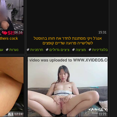
06:16
15:31
אנג'ל ויקי מסתננת לחדר אח חורג בהוסטל
others cock
לשלישייה פרועה שדיים קופצים
בלונדיניות
מציצה
ציצים גדולים
חרמניות
נערות
עב
צ'כי
12:24
11:21