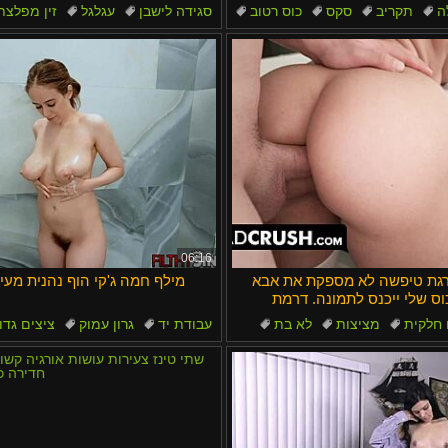
Bahasa Me
ה
תקריב
סקס
כוס רטוב
סגידה לישבן
עגלגל
זין מפלצת
בלונדיניות
06:16
רגת טיפשה לא מספקת את אבא
מילף חמה ג'קי הוף נהנית מעיס
וס שלי ייכנס לתמונה. דרמת
DadCrush מתגלה
 חלקית
מציצות
לא בת
עבודת יד
גרון עמוק
ציצים גדו
הברכיים
גרון עמוק
כוס