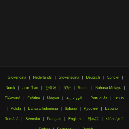
|
|
|
|
|
Slovenčina
Nederlands
Slovenščina
Deutsch
Српски
|
|
|
|
|
|
Norsk
ภาษาไทย
한국어
汉语
Suomi
Bahasa Melayu
|
|
|
|
|
עברית
Português
الع َر َب ِية.
Magyar
Čeština
Ελληνικά
|
|
|
|
|
|
Polski
Bahasa Indonesia
Italiano
Русский
Español
|
|
|
|
|
Română
Svenska
Français
English
日本語
ह िन ्द ी