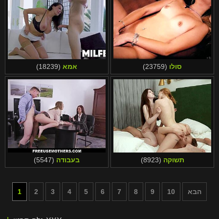
סולו
(23759)
אמא
(18239)
תשוקה
(8923)
בעבודה
(5547)
הבא
10
9
8
7
6
5
4
3
2
1