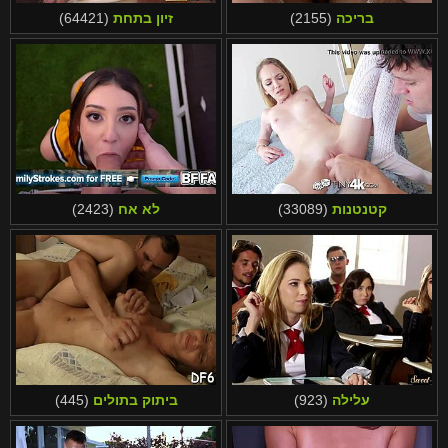
汉语
Français
בריכה
(2155)
זיון בתחת
(64421)
Suomi
English
Bahasa Melayu
日本語
Ελληνικά
ह िन ्द ी
Čeština
Türkçe
Magyar
Български
קטנטנות
(33089)
לא אח
(2423)
Dansk
الع َر َب ِية.
Português
עלילה
(923)
ביתוק בתולים
(445)