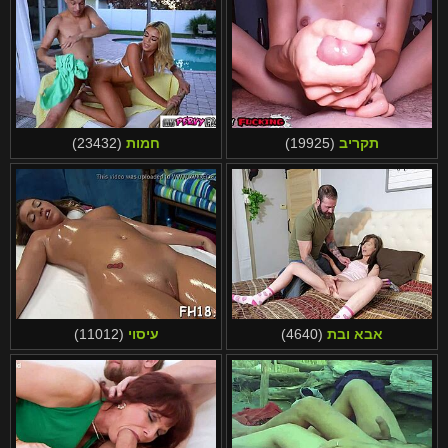
תקריב
(19925)
חמות
(23432)
אבא ובת
(4640)
עיסוי
(11012)