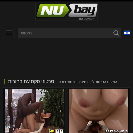
עברית
Slovenčina
Nederlands
Polski
Slovenščina
Bahasa Indonesia
סרטוני סקס עם בחורות
המקום הכי טוב לכוס חינמי וסרטוני פורנו
Deutsch
Italiano
Српски
Русский
Norsk
Español
ภาษาไทย
Română
한국어
Svenska