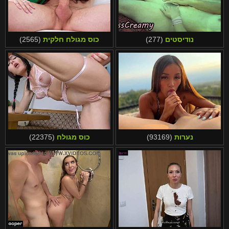
נודיסטים
(277)
כוס מגולח חלקית
(2565)
נערות
(93169)
כוס מגולח
(22375)