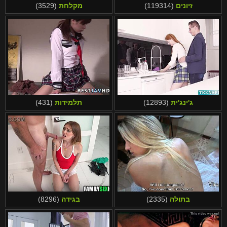
זיונים
(119314)
מקלחת
(3529)
ג'ינג'ית
(12893)
תלמידות
(431)
בתולה
(2335)
בגידה
(8296)