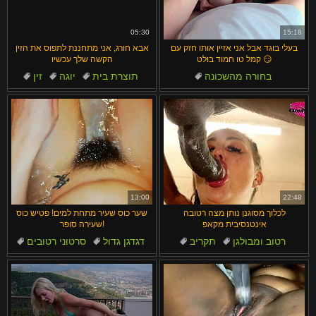
汉语
Français
Suomi
English
05:30
15:18
בעלי בוגד אבל אני אזיין אותו חזק עם
אבא חורג, אני מתחננת לתפוס את הזין
Bahasa Melayu
日本語
קמל טו חמוד בולט 😏
הקשה שלך עכשיו
בחורה מהשכונה
תוצרת בית
יוגה
זין
Ελληνικά
ह िन ्द ी
שכנים
רגליים חשופות
מסיבה
בדסמ
Čeština
Türkçe
חבר
תוצרת בית
Magyar
Български
Dansk
الع َر َب ِية.
Português
13:00
22:48
לכלוך מסוגנן נותן מצה רטובה
שער כוס שעיר מתחת למים! פטיש כוס
אינטנסיבית מקאפ
שעירה סופר!
רטוב ומבולגן
תקריב
דגדגן גדול
סרטוני רטובים
חבר
חובבנים
אלגנטי
דגדגן
תוצרת בית
סולו