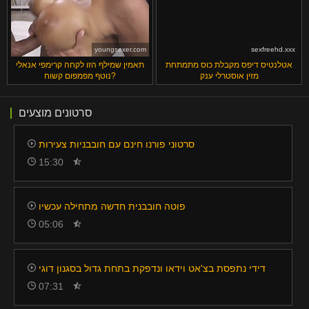
youngsexer.com
sexfreehd.xxx
אטלנטיס דיפס מקבלת כוס מתמתחת
תאמין שמילף הזו לקחה קרימפי אנאלי
מזין אוסטרלי ענק
נוטף מפמפום קשוח?
סרטונים מוצעים
סרטוני פורנו חינם עם חובבניות צעירות
15:30
פוטה חובבנית חדשה מתחילה עכשיו
05:06
דידי נתפסת בצ'אט וידאו ונדפקת בתחת גדול בסגנון דוגי
07:31