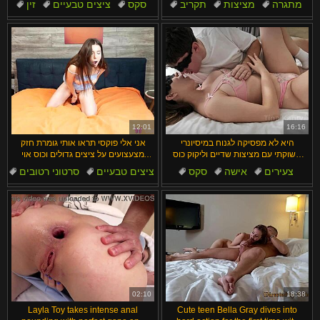
מתגרה
מציצות
תקריב
סקס
ציצים טבעיים
זין
גרון עמוק
הארדקור
12:01
16:16
היא לא מפסיקה לגנוח במיסיונרי
אני אלי פוקסי תראו אותי גומרת חזק
תשוקתי עם מציצות שדיים וליקוק כוס
מצעצועים על ציצים גדולים וכוס אוי
רטובה
אלוהים
צעירים
אישה
סקס
ציצים טבעיים
סרטוני רטובים
בטן
תחתונים
סופטקור
אוננות
סקס
02:10
18:38
Layla Toy takes intense anal
Cute teen Bella Gray dives into