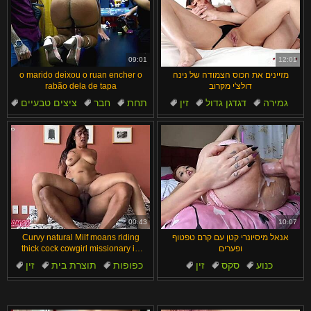
09:01
12:01
מזיינים את הכוס הצמודה של נינה
o marido deixou o ruan encher o
דולצ'י מקרוב
rabão dela de tapa
גמירה
דגדגן גדול
זין
תחת
חבר
ציצים טבעיים
נרתיק
דגדגן
דיבור מלוכלך
שחרחורת
00:43
10:07
אנאל מיסיונרי קטן עם קרם טפטוף
Curvy natural Milf moans riding
ופערים
thick cock cowgirl missionary in
bath close-up ass shaking
כנוע
סקס
זין
כפופות
תוצרת בית
זין
אורגזמה
גמירה על הישבן
ברזילאיות
מילפיות