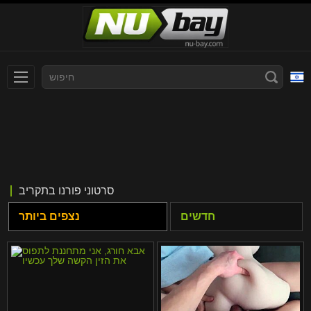
עברית
Slovenčina
Nederlands
Polski
Slovenščina
Bahasa Indonesia
סרטוני פורנו בתקריב
Deutsch
Italiano
חדשים
נצפים ביותר
Српски
Русский
Norsk
Español
ภาษาไทย
Română
한국어
Svenska