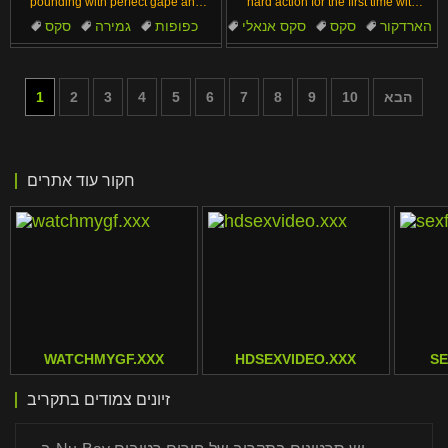
pounding with perfect gape and
hard action for the first time with
rimming. Cum in mouth seals
rough assfucking. Her small tits
הארדקור
סקס
סקס אנאלי
כפופות
גמירה
סקס
VG273 action.
bounce in close-up.
ציצים קטנים
צעירים
חור תחת
חמוד
הבא
10
9
8
7
6
5
4
3
2
1
חקור עוד אתרים
WATCHMYGF.XXX
HDSEXVIDEO.XXX
S
זיונים צמודים בתקריב