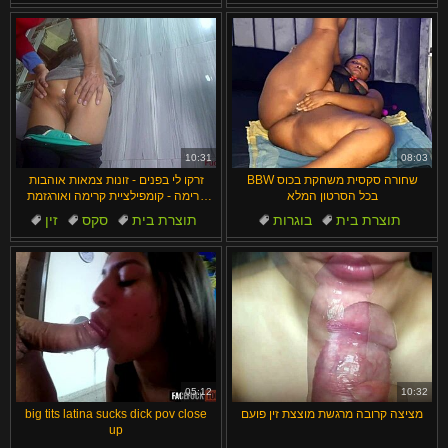
אוננות
דגדגן
סולו
כפופות
דוגי סטייל
10:31
08:03
BBW שחורה סקסית משחקת בכוס
זרקו לי בפנים - זונות צמאות אוהבות
בכל הסרטון המלא
קרימה - קומפילציית קרימה ואורגזמת
זכר
תוצרת בית
בוגרות
תוצרת בית
סקס
זין
סופטקור
נשים מלאות
כפופות
צעירים
שמנמנות
05:12
10:32
מציצה קרובה מרגשת מוצצת זין פועם
big tits latina sucks dick pov close
up