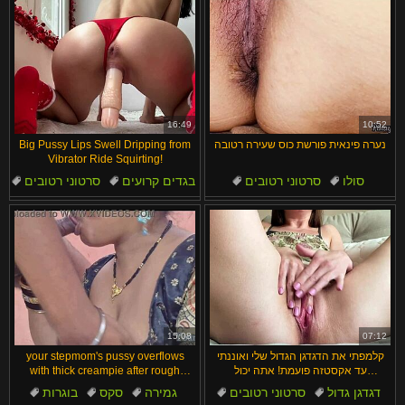
16:49
10:52
נערה פינאית פורשת כוס שעירה רטובה
Big Pussy Lips Swell Dripping from
Vibrator Ride Squirting!
סולו
סרטוני רטובים
בגדים קרועים
סרטוני רטובים
סופטקור
ארנבית
שריריים
דילדו
תחתונים
שמנמנות
15:08
07:12
קלמפתי את הדגדגן הגדול שלי ואוננתי
your stepmom's pussy overflows
עד אקסטזה פועמת! אתה יכול
with thick creampie after rough
להתמודד?
homemade pounding
דגדגן גדול
סרטוני רטובים
גמירה
סקס
בוגרות