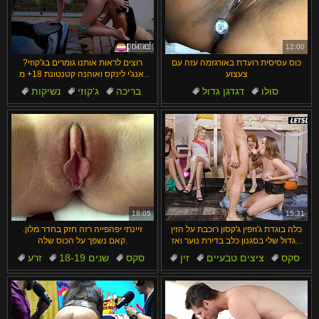
04:42
12:00
כוס עסיסית רועדת באורגזמה עזה עם
רוצים לראות אותנו גומרים בג'קוזי?
צעצוע
אנג'י לינקס ואוהנה קטנטונת 18+ מ-
PrimeLesbian 🔥
סולו
דגדגן גדול
בריכה
ג'קוזי
נשיקות
אוננות
דגדגן
תוצרת בית
בחורה
חמוד
18:05
15:31
כלה בוגדת ג'וזפין ג'קסון רוכבת על הזין
זיינתי יפהפייה רזה חזק בחדר מלון.
הגדול שלי בסגנון כלב בדירת נוער ואז
קאם נשפך על הכוס שלה.
סיום על ציצים טבעיים ענקיים קלוזאפ
סקס
ציצים טבעיים
זין
סקס
18-19 שנים
זרע
סרטי אירופה
הארדקור
ציצים קטנים
הארדקור