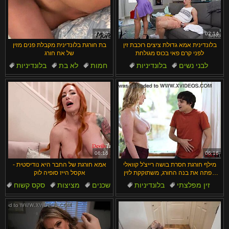
27:52
02:14
בלונדינית אמא גדולת ציצים רוכבת זין
בת חורגת בלונדינית מקבלת פנים מזין
לפני קרם פאי בכוס מגולחת
של אח חורג
לבני נשים
בלונדיניות
חמות
לא בת
בלונדיניות
מגולח
מיסיונרית
פנים
רטוב ומבולגן
דוגי סטייל
06:16
06:16
מילף חורגת חסרת בושה רייצ'ל קוואלי
אמא חורגת של החבר היא נודיסטית -
מפתה את בנה החורג, משתוקקת לזין
אקסל הייז סופיה לוק
הגדול שלו לרכיבה פרועה!
זין מפלצתי
בלונדיניות
שכנים
מציצות
סקס קשוח
חמות
זין
מציצות
נודיסטים
ציצים גדולים