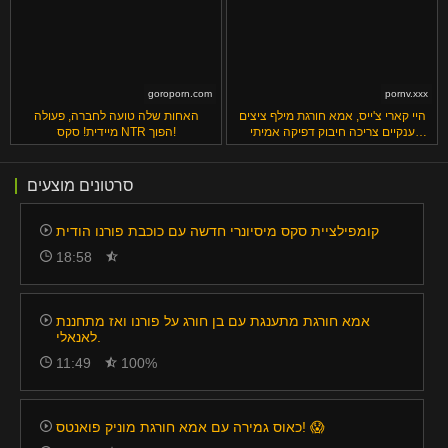
goroporn.com
pornv.xxx
היי קארי צ'ייס, אמא חורגת מילף ציצים
האחות שלה טועה לחברה, פעולה
ענקיים צריכה חיבוק דפיקה אמיתי
מיידית! סקס NTR הפוך!
עכשיו
סרטונים מוצעים
קומפילציית סקס מיסיונרי חדשה עם כוכבת פורנו הודית
18:58
אמא חורגת מתענגת עם בן חורג על פורנו ואז מתחננת
לאנאלי.
11:49
100%
כאוס גמירה עם אמא חורגת מוניק פואנטס! 😱