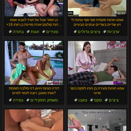
汉语
Français
Suomi
English
11:48
11:32
אמא חורגת סקסית סוף סוף נותנת לי
כן חמוד אבל אל תגיד לאבא אמא
Bahasa Melayu
日本語
זיון שדיים בשדיים ענקיים טבעיים
חורגת קולומביאנית מזיינת בן חורג 18+
ומאפשרת גמירה בפנים קארן סלין
ערביות
ציצים גדולים
צעירים
זוגות
בחורה
ודנייל מאסט
Ελληνικά
ह िन ्द ी
פעם ראשונה
ענקי
תוצרת בית
כפופות
Čeština
Türkçe
ציצים טבעיים
Magyar
Български
Dansk
الع َر َب ِية.
Português
10:45
08:01
אמא חורגת מעירה בן חורג לסקס בוקר
דודה חורגת ויויאן דה סילבה תופסת
פרטי
אותי מאונן, רוצה לעזור לסיים?
ציצים
סקס
טאבו
משחק תפקידים
גמירה
תחת
חמות
כפופות
גמירה
תוצרת בית