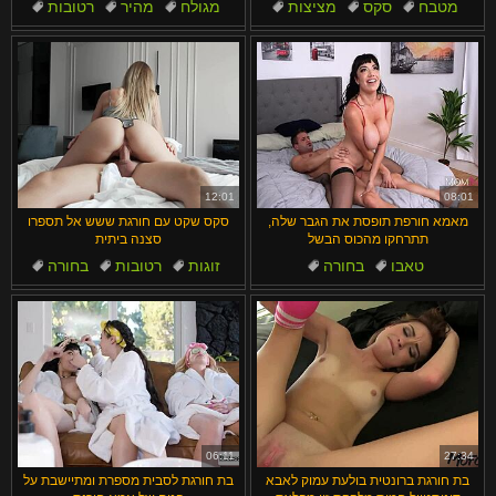
מטבח
סקס
מציצות
מגולח
מהיר
רטובות
תוצרת בית
מציצה
חור תחת
ציצים מזויפים
12:01
08:01
מאמא חורפת תופסת את הגבר שלה,
סקס שקט עם חורגת ששש אל תספרו
תתרחקו מהכוס הבשל
סצנה ביתית
טאבו
בחורה
זוגות
רטובות
בחורה
ציצים
ציצים גדולים
משחק תפקידים
מבוגרים
ציצים טבעיים גדולים
06:11
27:34
בת חורגת ברונטית בולעת עמוק לאבא
בת חורגת לסבית מספרת ומתיישבת על