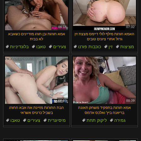
06:16
07:32
האמא חורגת מילף לולי דיימס מצצת זין
אמא חורגת ובן חורג מזדיינים כשאבא
גדול אחרי ציונים טובים
לא בבית
מציצות
זין
כוכבות פורנו
צעירים
טאבו
בלונדיניות
סקס
מציצה
נקודת מבט
סקס
08:03
00:39
אמא חורגת בתפקיד משחק תאונה
הבת החורגת מזיינת את אבא החורג
בריאנה ביץ' ואלכס אדמס
בשביל כרטיס אשראי
גמירה
ליקוק תחת
מיסיונרית
צעירים
טאבו
משחק תפקידים
דוגי סטייל
נקודת מבט
גמירה
ציצים טבעיים גדולים