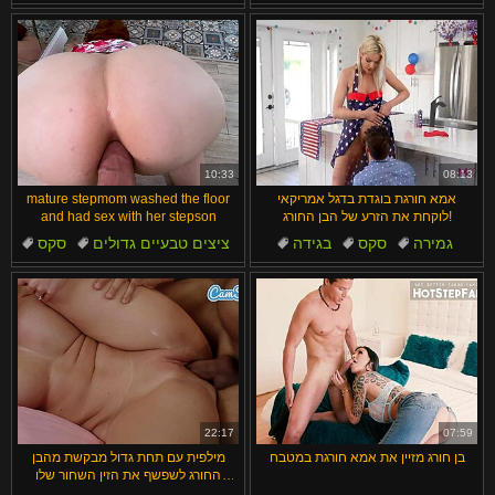
עירום
עבודת יד
תחת גדול
דוגי סטייל
10:33
08:13
אמא חורגת בוגדת בדגל אמריקאי
mature stepmom washed the floor
לוקחת את הזרע של הבן החורג!
and had sex with her stepson
גמירה
סקס
בגידה
ציצים טבעיים גדולים
סקס
בגדים קרועים
מציאות
חמות
תוצרת בית
ציצים
22:17
07:59
בן חורג מזיין את אמא חורגת במטבח
מילפית עם תחת גדול מבקשת מהבן
החורג לשפשף את הזין השחור שלו
ומקבלת גמירה על החזה