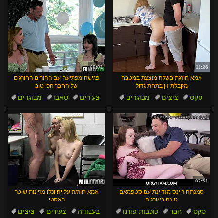
08:01
11:26
אמא חורגת בשלה מוצצת במטבח
פגישה מפתיעה עם ההורים החורגים
מקבלת זין בתחת גדול
של החבר הכי טוב
סקס
ציצים
מבוגרים
צעירים
טאבו
מבוגרים
תחת גדול
מטבח
נערות
סקס
08:02
07:51
סמנתה ריינס מזדיינת עם סטפמאם
אמא חורגת עלייה וכלו מזיינות שוטר
טינה באורגיה
ראסטי
סקס
חבר
כוכבות פורנו
בעבודה
צעירים
ציצים