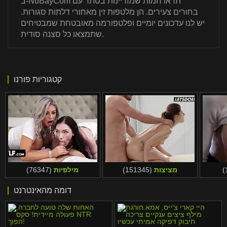
ב-NuBayCom תראו חמות שמזדיינות בסתר עם
בחורים צעירים. הן מלטפות זין מאחורי דלתות סגורות.
יש לנו עדכונים יומיים ופלטפורמה מאובטחת שמבטיחים
שתמצאו כל סצנה סודית.
קטגוריות פורנו
מציצות
(151345)
מילפיות
(76347)
דומה מהאינטרנט