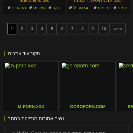
דוגיסטייל חמות מלקקת זין מפלצת
פנים של אמא חורגת
חמות
כפופות
דוגי סטייל
סקס
צעירים
מבוגרים
אבא
לא בת
ישיבה על הפנים
מספריים
הבא
10
9
8
7
6
5
4
3
2
1
חקור עוד אתרים
M-PORN.XXX
GOROPORN.COM
S
נשים אסורות מזדיינות בסתר