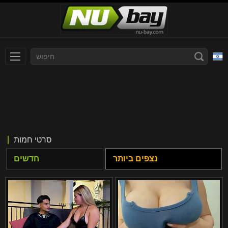
עברית
Slovenčina
Nederlands
Polski
Slovenščina
Bahasa Indonesia
סרטי חמות
Deutsch
Italiano
נצפים ביותר
חדשים
Српски
Русский
Norsk
Español
ภาษาไทย
Română
한국어
Svenska