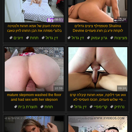
08:01
15:38
סטפמילף ציצים גדולים Shalina
התחת הענק של אמא חורגת ולנטינה
Devine לוקחת זרע בן חורג פעמיים
בלוצ'י מפתה את הבן החורג לזיון טאבו
מציצות
גרון עמוק
זין גדול
זין גדול
תחת
זיונים
סרטי אירופה
מילפיות
משחק תפקידים
טאבו
10:33
09:16
וואו אני דלוקה, אמא חורגת קיבלה קרם
mature stepmom washed the floor
פיי שלוש פעמים, הכוס העסיסי לא
and had sex with her stepson
מפסיק!
נרתיק
קרימפיי
זין גדול
תחת
תוצרת בית
צעירים
תחתונים
זיון בתחת
סקס אנאלי
מציצות