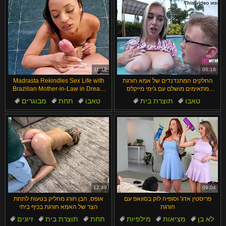
11:12
06:16
החלקים המתנדנדים של אמא חורגת
Madrasta Rekindles Sex Life with
מתאימים מושלם עם ג'ימי מייקלס
Brazilian Mother-in-Law in Dream
וקאבי תומפסון! 😍
Chase
טאבו
תוצרת בית
טאבו
תחת
מבוגרים
מציצות
לא בן
חובבנים
ברזילאיות
שחרחורת
12:49
09:04
פריסטין אדג' וסופיה לוק בסוואפ עם
אופס, הבן חורג מחליק בטעות לתחת
חורגת
הצר של האמא חורגת בכיף ביתי
לא בן
מציאות
מילפיות
תחת
תוצרת בית
זיונים