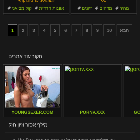
שלי
מתנזלים עד סיום קרמי?
מהיר
מדהים
זיונים
אוננות הדדית
קולומביאני
חמוד
כוס
מטפטף
ארהב
איטלקי
הבא
10
9
8
7
6
5
4
3
2
1
חקור עוד אתרים
YOUNGSEXER.COM
PORNV.XXX
GO
מילף אסור וזיון חזק