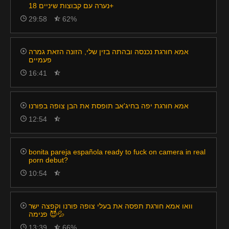
נערה עם קבוצות שיניים 18+
29:58
62%
אמא חורגת נכנסה ובהתה בזין שלי, הזונה הזאת גמרה
פעמיים
16:41
אמא חורגת יפה בחיג'אב תופסת את הבן צופה בפורנו
12:54
bonita pareja española ready to fuck on camera in real
porn debut?
10:54
וואו אמא חורגת תפסה את בעלי צופה פורנו וקפצה ישר
פנימה 😈💦
13:39
66%