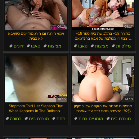
06:16
08:17
בחורה 18+ בתלבושת בית ספר 18+
אמא חורגת ובן חורג מזדיינים כשאבא
מוצצת זין מפלצת של אבא בהנדג'אב
לא בבית
ואז כורעת לזיון תחת כואב בסגנון כלב
מילפיות
מציצות
טאבו
מציצות
טאבו
זיונים
אישה
קאוגירל
מבוגרים וצעירים
מילפיות
10:15
14:13
סטפמום תפסה את הזקפה שלי בניקיון
Stepmom Told Her Stepson That
והרעידה תחת גדול עד שגמרתי 🍑💦
What Happens In The Bathroom
Stays In The Bathroom
תוצרת בית
מותניים צרות
תחת
תוצרת בית
בחורה
חובבנים
טאבו
תחת
שחורות
תחפושות