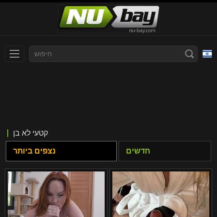
עברית
Slovenčina
Nederlands
Polski
Slovenščina
Bahasa Indonesia
קטעי לא בן
Deutsch
Italiano
חדשים
נצפים ביותר
Српски
Русский
Norsk
Español
ภาษาไทย
Română
한국어
Svenska