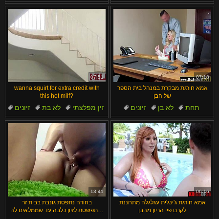
סקס
חמות
תאונה
סקס אנאלי
07:51
07:18
אמא חורגת מבקרת במנהל בית הספר
wanna squirt for extra credit with
של הבן
this hot milf?
תחת
לא בן
זיונים
זין מפלצתי
לא בת
זיונים
גרון עמוק
כפופות
מבוגרים
קוגרית
13:41
06:16
אמא חורגת ג'ינג'ית עגלגלה מתחננת
בחורה נתפסת גונבת בבית זר
לקרם פיי הריון מהבן
ומתפשטת לזיון כלבה עד שממלאים לה
את הפה בזרע