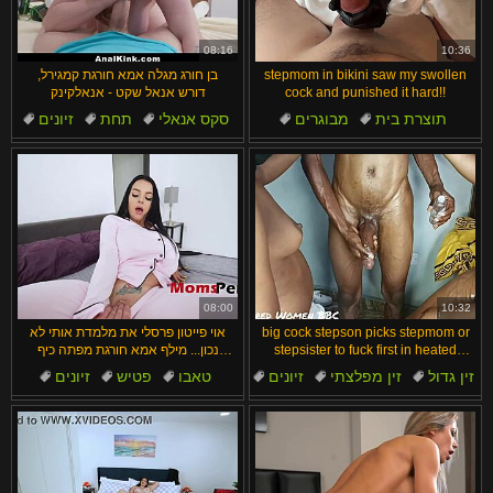
汉语
Français
Suomi
English
08:16
10:36
stepmom in bikini saw my swollen
בן חורג מגלה אמא חורגת קמגירל,
Bahasa Melayu
日本語
cock and punished it hard!!
דורש אנאל שקט - אנאלקינק
תוצרת בית
מבוגרים
סקס אנאלי
תחת
זיונים
Ελληνικά
ह िन ्द ी
ביקיני
טאבו
תחת
מציצות
זיון בתחת
Čeština
Türkçe
Magyar
Български
Dansk
الع َر َب ِية.
Português
08:00
10:32
big cock stepson picks stepmom or
אוי פייטון פרסלי את מלמדת אותי לא
stepsister to fuck first in heated
נכון... מילף אמא חורגת מפתה כיף
threesome
בפנים
זין גדול
זין מפלצתי
זיונים
טאבו
פטיש
זיונים
הודי
לא בן
לא בן
חמות