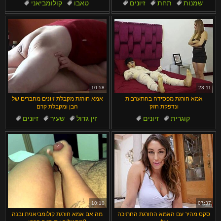
שמנות
תחת
זיונים
טאבו
קולומביאני
מציצות
טאבו
הודי
קרימפיי
בייביסיטר
10:58
23:11
אמא חורגת מפסידה בהתערבות
אמא חורגת מקבלת זיונים מחברים של
ונדפקת חזק
הבן ומקבלת קרם
קוגרית
זיונים
זין גדול
שעיר
זיונים
ליקוק כוס
משחק תפקידים
עקרת בית
טאבו
תחתונים
10:10
07:37
סקס מהיר עם האמא החורגת החתיכה
מה אם אמא חורגת קולומביאנית ובנה