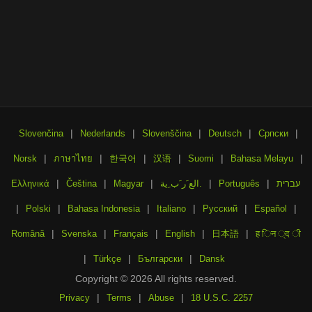
|
|
|
|
|
Slovenčina
Nederlands
Slovenščina
Deutsch
Српски
|
|
|
|
|
|
Norsk
ภาษาไทย
한국어
汉语
Suomi
Bahasa Melayu
|
|
|
|
|
עברית
Português
الع َر َب ِية.
Magyar
Čeština
Ελληνικά
|
|
|
|
|
|
Polski
Bahasa Indonesia
Italiano
Русский
Español
|
|
|
|
|
Română
Svenska
Français
English
日本語
ह िन ्द ी
|
|
|
Türkçe
Български
Dansk
Copyright © 2026 All rights reserved.
|
|
|
Privacy
Terms
Abuse
18 U.S.C. 2257