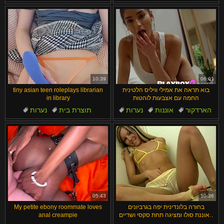
קטנטנות
ציצים טבעיים
מגולח
שפתיים גדולות בכוס
ציצים
מבוגרים
10:39
06:01
בוא תראה את אמילי וויליס הלטינית
tiny asian teen roleplays librarian
החמה עם אצבעות לוהטות
in library
הארדקור
אוננות
נערות
תוצרת בית
נערות
ציצים
שובב
אורגזמה
חרמניות
משחק תפקידים
05:43
10:36
בחורה בלונדינית יפה בגרביונים
My petite ebony roommate loves
מאוננת סולו ומציגה תחת סקסי ושדיים
anal creampie
טבעיים