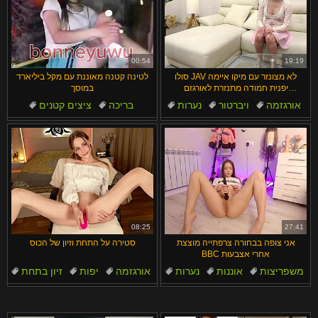
00:54
19:19
סולו JAV לא מצונזר עם מיקו איימה
לטינה קטנה מאוננת עם מקל ביליארד
יפנית חמודה מתנזרת לאורגזם
במוסך
בהאודישן
אורגזמה
ויברטור
נערות
בריכה
ציצים קטנים
ג'אב
נפוח
ציצים
קטנטנות
חצאית
08:25
27:41
אני צופה בבחורה צרפתייה מוצצת
סטירה על התחת וזיון של הכוס
BBC אחרי אצבעות
משפריצות
אוננות
נערות
אורגזמה
יפות
זיון בתחת
צעירים
צר
רזות
בלונדיניות