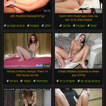
汉语
Français
Suomi
English
06:16
06:28
אני צופה בשברונטית היפה הזאת
קנדיס קטנטונת מתנערת חזק
Bahasa Melayu
日本語
מאוננת סולו, כל כך יפה
יפות
אוננות
ארהב
חלק
אוננות
ציצים קטנים
Ελληνικά
ह िन ्द ी
סולו
שחרחורת
ציצים
קטנטנות
Čeština
Türkçe
Magyar
Български
Dansk
الع َر َب ِية.
Português
13:07
01:04
אפולוניה מתאמנת משקולות וגומרת
היי הארלי הגמישה החמודה מותחת
מדילדו ענק
יוגה ואז אוננות סולו
ציצים טבעיים
תוצרת בית
מתיחות
חמוד
נערות
שחרחורת
ציצים
ענקי
יפות
סקסי