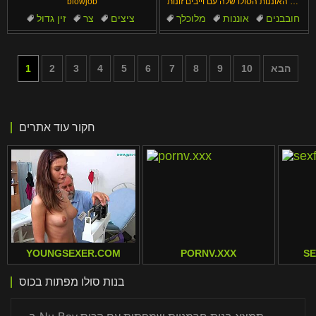
את האוננות הסולו שלה עם וייבים זונות
blowjob
אסייתיות
חובבנים
אוננות
מלוכלך
ציצים
צר
זין גדול
יפני
אסיאתיות
שחרחורת
כפופות
הבא
10
9
8
7
6
5
4
3
2
1
חקור עוד אתרים
YOUNGSEXER.COM
PORNV.XXX
S
בנות סולו מפתות בכוס