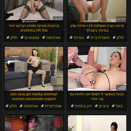
12:01
07:19
תראה נערה מושלמת 18+ מזילה שתן
ברונטית מוניקה מפתה ויברטור ורוד
במיוחד בשבילך
בתחתונים VR סולו
חלק
תוצרת בית
נערות
אורגזמה
צעצועים
חלק
קינקי
חושני
שחרחורת
ציצים טבעיים
12:00
13:33
הבעל מאפשר לי לשתף את התחת עם
solo sexy girl marika sherman
גבר אחר
reaches passionate orgasm
בעל
ציצים
זיון בתחת
שחרחורת
אורגזמה
חלק
פנים
מבוגרים
מגולח
מנוסה