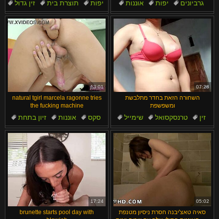
גרביונים
יפות
אוננות
יפות
תוצרת בית
זין גדול
ציצים טבעיים
ארהב
ציצים
קרימפיי
13:01
07:28
השחורה הזאת בחדר מתלבשת
natural tgirl marcela ragonne tries
ומשפשפת
the fucking machine
זין
טרנסקסואל
שימייל
סקס
אוננות
זיון בתחת
סולו
התחפשות
מכונה
טרנסקסואל
17:24
05:02
סאיה טאצ'יבנה חסרת ניסיון מטנפת
brunette starts pool day with