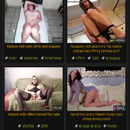
19:23
06:30
החומה מרי ג'יין ג'ונסון 18+ מאצבעת
Mature milf rubs clit to wet orgasm
כוס מגולחת בדילדו מול מצלמה?
צעצועים
חבר
דילדו
שחרחורת
אורגזמה
יפות
שחרחורת
חברה
סרטוני רטובים
צרפתי
05:49
06:01
בובה קטנה חושפת ציצים זעירים וגוף
mature wife offers herself for sale
לוהט בעירום מפתה
פוזות
ציצים קטנים
חלק
מלוכלך