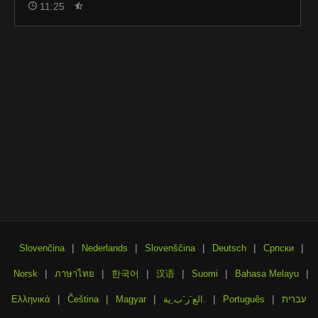
11:25
|
|
|
|
|
Slovenčina
Nederlands
Slovenščina
Deutsch
Српски
|
|
|
|
|
|
Norsk
ภาษาไทย
한국어
汉语
Suomi
Bahasa Melayu
|
|
|
|
|
עברית
Português
الع َر َب ِية.
Magyar
Čeština
Ελληνικά