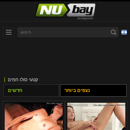
עברית
Slovenčina
Nederlands
Polski
Slovenščina
Bahasa Indonesia
קטעי סולו חמים
Deutsch
Italiano
נצפים ביותר
חדשים
Српски
Русский
Norsk
Español
ภาษาไทย
Română
한국어
Svenska