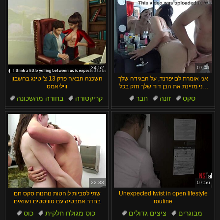
34:52
07:41
אני אומרת לבויפרנד, על הבגידה שלך
השכנה הבאה פרק 13 צ'יטינג בחשבון
אני מזיינת את הבן דוד שלך חזק בכל
וויליאמס
תנוחה
סקס
זונה
חבר
קריקטורה
בחורה מהשכונה
בן דוד/בת דודה
מיסיונרית
נערות
נשואים
בגידה
22:33
07:56
Unexpected twist in open lifestyle
שתי לסביות לוהטות נותנות סקס חם
routine
בחדר אמבטיה עם טוויסטים נשואים
מבוגרים
ציצים גדולים
כוס מגולח חלקית
כוס