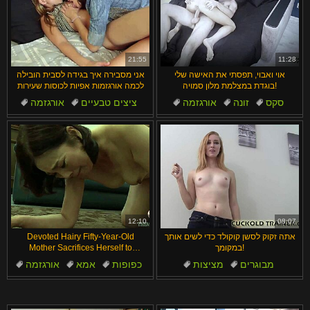
21:55
11:28
אוי ואבוי, תפסתי את האישה שלי
אני מסבירה איך בגידה לסבית הובילה
בוגדת במצלמת מלון סמויה!
לכמה אורגזמות אפיות לכוסות שעירות
סקס
זונה
אורגזמה
ציצים טבעיים
אורגזמה
זין
כפופות
כוס
בגידה
קעקועים
12:10
08:07
אתה זקוק לסשן קוקולד כדי לשים אותך
Devoted Hairy Fifty-Year-Old
במקומך!
Mother Sacrifices Herself to
Company Boss for Stepson
מבוגרים
מציצות
כפופות
אמא
אורגזמה
פטיש
בדסמ
שליטה נשית
אסיאתיות
אוראלי