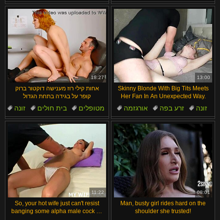
מיסיונרית
קוקהולד
בחורה
ליקוק
סקס
ציצים טבעיים
18:27
13:00
Skinny Blonde With Big Tits Meets
אחות קילי רוז מענישה דוקטור ברוק
Her Fan In An Unexpected Way.
קופר על בגידה בתחת הגדול
זונה
זרע בפה
אורגזמה
מטופלים
בית חולים
זונה
מיסיונרית
סקס
זין
כפופות
11:22
08:01
So, your hot wife just can't resist
Man, busty girl rides hard on the
banging some alpha male cock on
shoulder she trusted!
the side. Wild stuff!