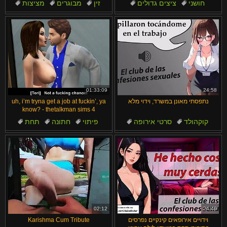
חושני
ציצים גדולים
זין
מבוגרים
מציצות
רומנטי
בגידה
בחורה
אישה
שליטה נשית
01:33:09
24:58
נתפסתי מאונן במשרד, וידוי מלא
uh, i’m tryna get a job at fuckin’, ya
know? - thetalkman sims 4
קוקהולד
סרטי אירופה
פיתוי
חתונה
תחת
משרד
ספרדיות
ארוטי
קריקטורה
בגידה
02:12
24:49
וידויים אירופאים קינקיים נפרסים
Karishma Cum Tribute