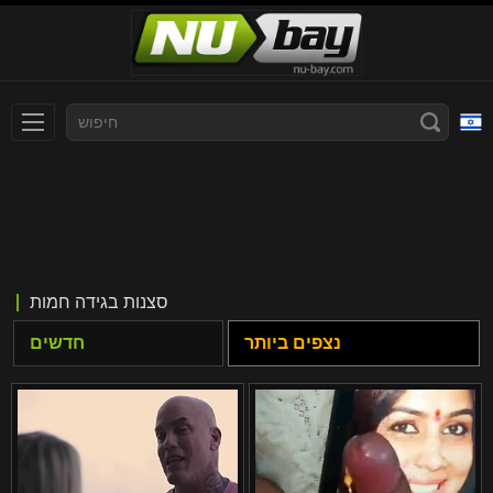
עברית
Slovenčina
Nederlands
Polski
Slovenščina
Bahasa Indonesia
סצנות בגידה חמות
Deutsch
Italiano
נצפים ביותר
חדשים
Српски
Русский
Norsk
Español
ภาษาไทย
Română
한국어
Svenska