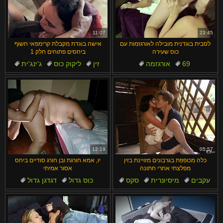
11:07
23:45
לסבית בוגדנית מובילה לאורגזמות עם
אישה בוגדת מקבלת קרימפאי חשוף
כוס שעירה
ביחסים פתוחים חלק 1
69
אורגזמה
זין
ליקוק כוס
ג'ינג'ית
ליקוק
שעיר
ציצים טבעיים
קולומביאני
ציצים
12:19
05:57
כלה מכופפת בגרבונים מזויינת בזין
יו, אמא חורגת ובן חורג סודיים ביחס
מפלצתי אחרי חתונה
אסור אמיתי
עקבים
מיסיונרית
סקס
כוס גדול
דגדגן גדול
זין מפלצתי
נשואים
שמנות
ארהב
קליפורניה