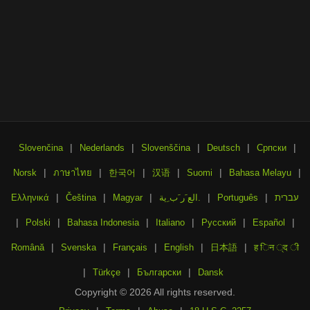
|
|
|
|
|
Slovenčina
Nederlands
Slovenščina
Deutsch
Српски
|
|
|
|
|
|
Norsk
ภาษาไทย
한국어
汉语
Suomi
Bahasa Melayu
|
|
|
|
|
עברית
Português
الع َر َب ِية.
Magyar
Čeština
Ελληνικά
|
|
|
|
|
|
Polski
Bahasa Indonesia
Italiano
Русский
Español
|
|
|
|
|
Română
Svenska
Français
English
日本語
ह िन ्द ी
|
|
|
Türkçe
Български
Dansk
Copyright © 2026 All rights reserved.