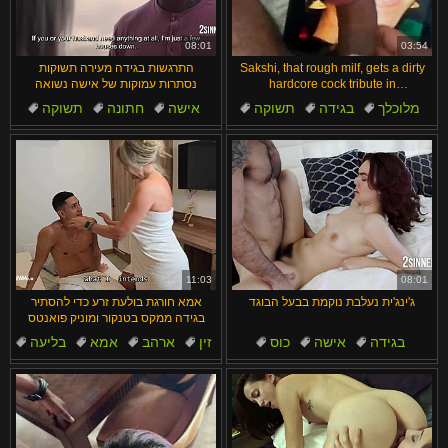
汉语
Français
Suomi
English
08:01
03:54
Sakshi, that rough milf, gets a dirty
התרגשות בגידה מעירה תשוקות
Bahasa Melayu
日本語
hardcore cock tribute in
נסתרות עמוקות של אישה נשואה
submission.
מלוכלך
בגידה
תשוקה
אישה
חתונה
תשוקה
Ελληνικά
ह िन ्द ी
זין
מילפיות
בגידה
חושני
Čeština
Türkçe
Magyar
Български
Dansk
الع َر َب ِية.
Português
11:03
08:01
ג'ינג'ית נעלבת נוקמת בבעל הבוגד
אמא חורגת בולעת זרע כדי להסתיר
בגידה ממקס בטנקור ומוניק פואנטס
בגידה
אישה
כוס
זין
ארהב
אמא
בליעה
ג'ינג'ית
מיסיונרית
בחוץ