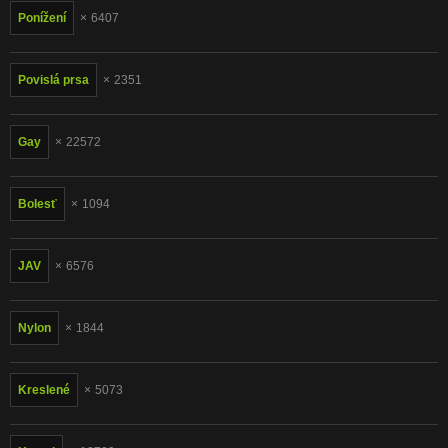
汉语
Français
Ponížení
6407
Suomi
English
Povislá prsa
2351
Bahasa Melayu
日本語
Ελληνικά
ह िन ्द ी
Gay
22572
Čeština
Türkçe
Magyar
Български
Bolesť
1094
الع َر َب ِية.
Dansk
Português
JAV
6576
Nylon
1844
Kreslené
5073