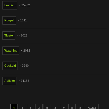
Lesbian
25782
Koupel
1611
Tlusté
42029
Watching
2082
Cuckold
9640
Asijské
31153
1
2
3
4
5
6
7
8
9
Další