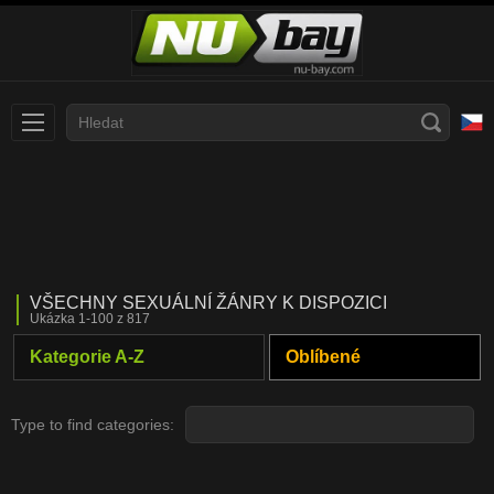
Slovenčina
עברית
Nederlands
Polski
Slovenščina
Bahasa Indonesia
VŠECHNY SEXUÁLNÍ ŽÁNRY K DISPOZICI
Deutsch
Italiano
Ukázka 1-100 z 817
Српски
Русский
Kategorie A-Z
Oblíbené
Norsk
Español
Type to find categories:
ภาษาไทย
Română
한국어
Svenska