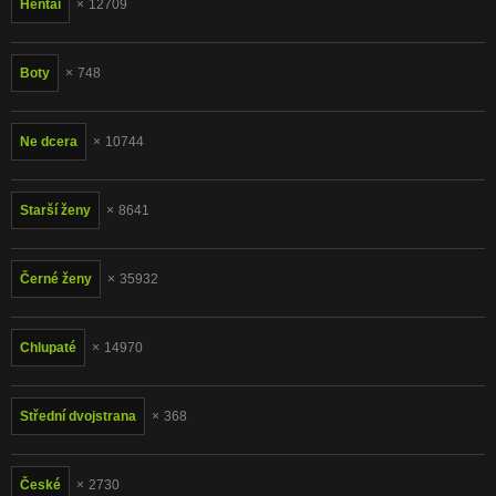
Hentai
12709
Boty
748
Ne dcera
10744
Starší ženy
8641
Černé ženy
35932
Chlupaté
14970
Střední dvojstrana
368
České
2730