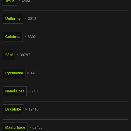
Twink
2452
Uniformy
3812
Celebrita
6302
Sání
30797
Rychlovka
14089
Nahoře bez
243
Brazílské
12410
Masturbace
62465