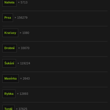
Nahota
5713
Prsa
156279
Kraťasy
1080
Drobné
33070
Šukání
119224
Masérka
2643
Rybka
12893
Tvrdé
37625