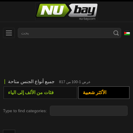
עברית
Slovenčina
Nederlands
Polski
Slovenščina
Bahasa Indonesia
جميع أنواع الجنس متاحة
عرض 1-100 من 817
Deutsch
Italiano
الأكثر شعبية
فئات من الألف إلى الياء
Српски
Русский
Norsk
Español
Type to find categories:
ภาษาไทย
Română
한국어
Svenska