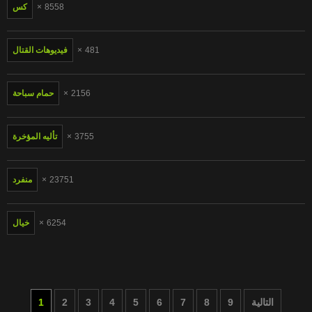
8558
كس
481
فيديوهات القتال
2156
حمام سباحة
3755
تأليه المؤخرة
23751
منفرد
6254
خيال
التالية
9
8
7
6
5
4
3
2
1