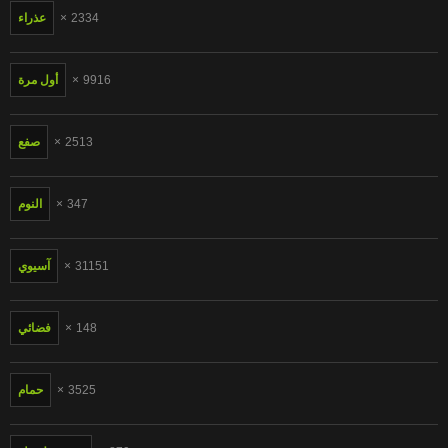
2334
عذراء
9916
أول مرة
2513
صفع
347
النوم
31151
آسيوي
148
فضائي
3525
حمام