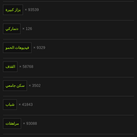
93539
بزاز كبيرة
126
دنماركي
9329
فيديوهات الحمو
58768
القذف
3502
سكن جامعي
41843
شباب
93088
مراهقات