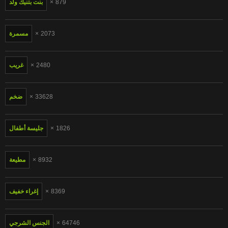
879
بنت بتنيك ولد
2073
مسمرة
2480
غريب
33628
ضخم
1826
جليسة أطفال
8932
مطيعة
8369
إغراء خفيف
64746
الجنس الشرجي