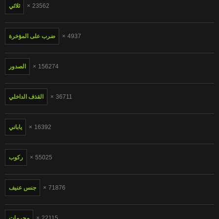
23562
ثلاثي
4937
ضرب على المؤخرة
156274
الصدور
36711
القذف الداخلي
16392
ياباني
55025
ركوب
71876
جنس عنيف
22115
محرمات