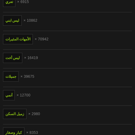
6915
تعري
汉语
Français
Suomi
English
10862
ليس ابني
Bahasa Melayu
日本語
Ελληνικά
ह िन ्द ी
70942
الأمهات المثيرات
Čeština
Türkçe
Magyar
Български
16419
ليس أخت
Dansk
الع َر َب ِية.
39675
جميلات
Português
12700
أنمي
2980
زميل السكن
8353
كبار وصغار