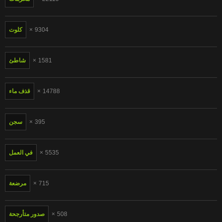
9304
كلوت
1581
شاطئ
14788
قذف ماء
395
سجن
5535
في العمل
715
مرضعة
508
صدور متأرجحة