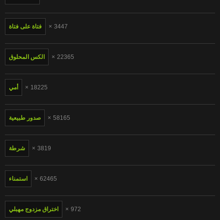
3447
فتاة على فتاة
22365
الكس المحلوق
18225
أمي
58165
صدور طبيعية
3819
شرطة
62465
استمناء
972
اختراق مزدوج مهبلي