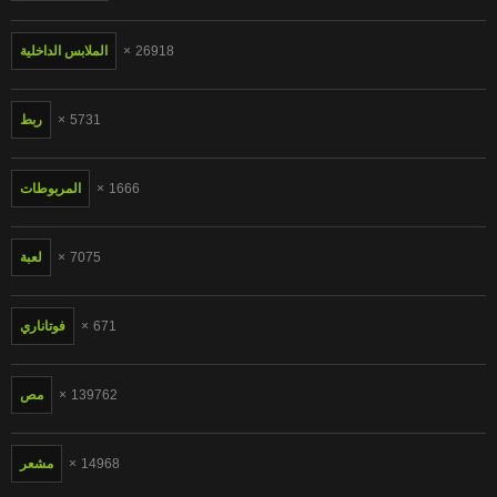
26918
الملابس الداخلية
5731
ربط
1666
المربوطات
7075
لعبة
671
فوتاناري
139762
مص
14968
مشعر