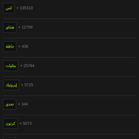
135310
كس
12709
هنتاي
436
حافلة
25784
مثليات
5725
إيروتيك
344
تحدي
5073
كرتون