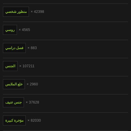
42398
منظور شخصي
4565
روسي
883
فصل دراسي
107211
الجنس
2960
خلع الملابس
37628
جنس عنيف
82030
مؤخرة كبيرة