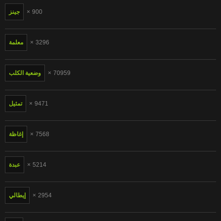
900
جينز
3296
معلمة
70959
وضعية الكلب
9471
تمثيل
7568
إغاظة
5214
عبدة
2954
إيطالي