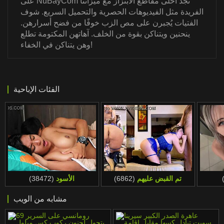
على NuBayCom تجد أحلى مقاطع الابتزاز مع ميزاتنا
الفريدة مثل الفيديوهات الحصرية والتحميل السريع. شوف
الفتيات يُجبرن على مص الزب خوفًا من فضح أسرارهن.
ينحنين ويتناكن بقوة من الخلف. آهاتهن المكتومة تطلع
وهن يتناكن في الخفاء!
الفئات الإباحية
تم القبض عليهم
(6862)
الأسود
(38472)
مشابه من الويب