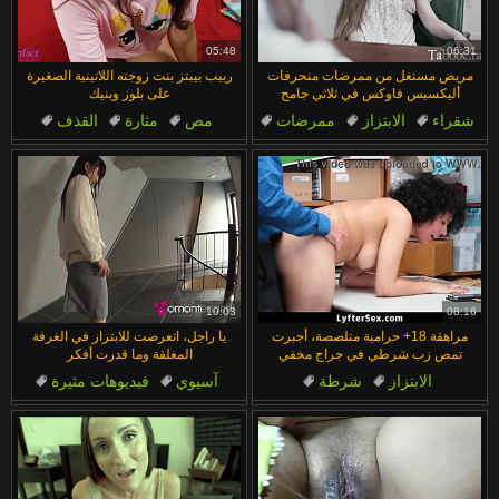
汉语
Français
Suomi
English
05:48
06:31
مريض مستغل من ممرضات منحرفات
ربيب بيبتز بنت زوجته اللاتينية الصغيرة
Bahasa Melayu
日本語
أليكسيس فاوكس في ثلاثي جامح
على بلوز وبنيك
شقراء
الابتزاز
ممرضات
مص
مثارة
القذف
Ελληνικά
ह िन ्द ी
الأمهات المثيرات
بزاز كبيرة
ليس ابنة
الابتزاز
Čeština
Türkçe
Magyar
Български
Dansk
الع َر َب ِية.
Português
10:03
08:16
مراهقة 18+ حرامية متلصصة، أجبرت
يا راجل، اتعرضت للابتزاز في الغرفة
تمص زب شرطي في جراج مخفي
المغلقة وما قدرت أفكر
الابتزاز
شرطة
آسيوي
فيديوهات مثيرة
في العمل
منظور شخصي
الأزياء
الأسود
بريئة
فيديوهات الفيتيش