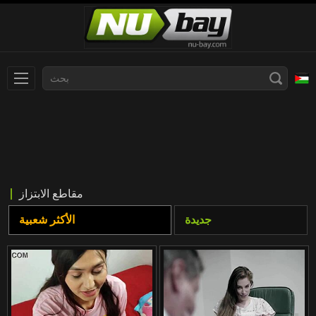
עברית
Slovenčina
Nederlands
Polski
Slovenščina
Bahasa Indonesia
مقاطع الابتزاز
Deutsch
Italiano
جديدة
الأكثر شعبية
Српски
Русский
Norsk
Español
ภาษาไทย
Română
한국어
Svenska