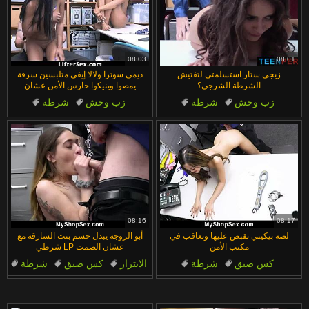
08:03
08:01
زيجي ستار استسلمتي لتفتيش
ديمي سوترا ولالا إيفي متلبسين سرقة
الشرطة الشرجي؟
يمصوا وينيكوا حارس الأمن عشان
يتجنبوا الشرطة
زب وحش
شرطة
زب وحش
شرطة
في العمل
منظور شخصي
في العمل
منظور شخصي
مراهقات
مراهقات
08:16
08:17
لصة بيكيني تقبض عليها وتعاقب في
أبو الزوجة يبدل جسم بنت السارقة مع
مكتب الأمن
شرطي LP عشان الصمت
كس ضيق
شرطة
الابتزاز
كس ضيق
شرطة
مراهقات
جراج
في العمل
عم
في العمل