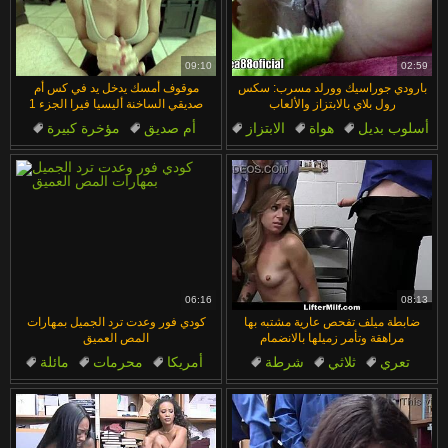
09:10
02:59
بارودي جوراسيك وورلد مسرب: سكس
موقوف أمسك يدخل يد في كس أم
رول بلاي بالابتزاز والألعاب
صديقي الساخنة أليسيا فيرا الجزء 1
أسلوب بديل
هواة
الابتزاز
أم صديق
مؤخرة كبيرة
محاكاة ساخرة
ألعاب جنسية
عاهرة
واحد على واحد
كوغار
06:16
08:13
ضابطة ميلف تفحص عارية مشتبه بها
كودي فور وعدت ترد الجميل بمهارات
مراهقة وتأمر زميلها بالانضمام
المص العميق
تعري
ثلاثي
شرطة
أمريكا
محرمات
مائلة
زوجة
في العمل
بزاز كبيرة
الصدور