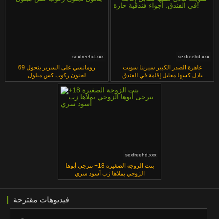
sexfreehd.xxx
sexfreehd.xxx
عاهرة الصدر الكبير سيرينا سويت
69 رومانسي على السرير يتحول
تبادل كسها مقابل إقامة في الفندق.
لجنون ركوب كس مبلول
أجواء فندقية حارة!
sexfreehd.xxx
بنت الزوجة الصغيرة 18+ تترجى أبوها
الزوجي يملاها زب أسود سري
فيديوهات مقترحة