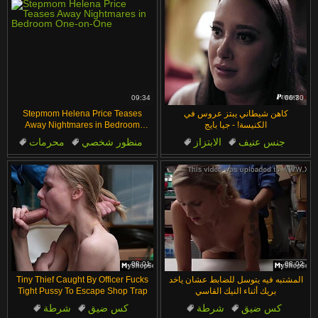
09:34
06:30
كاهن شيطاني يبتز عروس في
Stepmom Helena Price Teases
الكنيسة! - جيا بايج
Away Nightmares in Bedroom
One-on-One
جنس عنيف
الابتزاز
منظور شخصي
محرمات
كبار السن
بزاز كبيرة
نجمة إباحية
عاهرة
عاري
فموي
08:01
08:02
المشتبه فيه يتوسل للضابط عشان ياخد
Tiny Thief Caught By Officer Fucks
بريك أثناء النيك القاسي
Tight Pussy To Escape Shop Trap
كس ضيق
شرطة
كس ضيق
شرطة