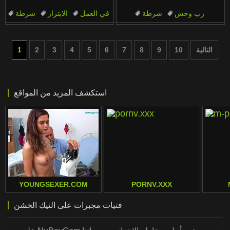
زب وحش
شرطة
في العمل
الابتزاز
شرطة
في العمل
منظور شخصي
لص
مراهقات
مراهقات
التالية
10
9
8
7
6
5
4
3
2
1
استكشف المزيد من المواقع
YOUNGSEXER.COM
PORNV.XXX
فتيات مجبرات على النيك الخشن