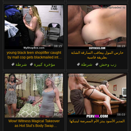
مراهقات
في العمل
مراهقات
في العمل
الفارسة
الفارسة
08:15
08:15
حارس المول بيعاقب السارقة الشابة
young black teen shoplifter caught
بطريقة قاسية
by mall cop gets blackmailed into
tight pussy riding cowgirl then cries
زب وحش
شرطة
مؤخرة كبيرة
شرطة
in hardcore office domination.
مراهقات
منظور شخصي
مراهقات
في العمل
شباب نحيفون
بزاز كبيرة
01:08
08:03
المدير الأسود يبتز الأم الممرضة لينيكها
Wow! Witness Magical Takeover
as Hot Slut’s Body Swap
Succeeds!