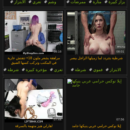
بزاز كبيرة
مثارة
ممرضات
وشم
تعري
الابتزاز
نيك
الفارسة
شقراء
أسلوب بديل
08:16
08:01
شرطية بتتردد لما زميلها الراجل بيصر
مراهقة بشعر ملون 18+ تتفتش عارية
في المكتب وتركب كسها الضيق
الابتزاز
فموي
شرطة
تعري
مؤخرة كبيرة
شرطة
مكتب
في العمل
الابتزاز
في العمل
07:44
07:56
إيلا نوكس حرامي عربي ينيكها جامد
هارلي هيز متهمة بالسرقة!