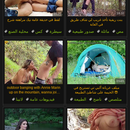
Magyar
Türkçe
Bahasa Melayu
الع َر َب ِية.
20:00
10:11
بنت ريفية تأخذ غريب لي شاف طريق
لقط في حديقة عامة نيك مراهقة شرج
Português
ह िन ्द ी
في الغابة
مص
مائلة
صدور طبيعية
سيطرة
كس
محلية الصنع
Nederlands
עברית
وضعية الكلب
غابة
مص
فيديوهات الغازات
Polski
Italiano
Română
Slovenčina
Bahasa Indonesia
Српски
Русский
10:33
03:05
ميلف عريانة ألبي تي تستريح في
outdoor banging with Annie Marin
الخيمة على شاطئ الطبيعة 😎
up on the mountain, wanna join
us?
متلصص
ناضج
الطبيعة
فيديوهات عامة
لاتينا
شاطئ
في الهواء الطلق
مهبل
زب
مؤخرة