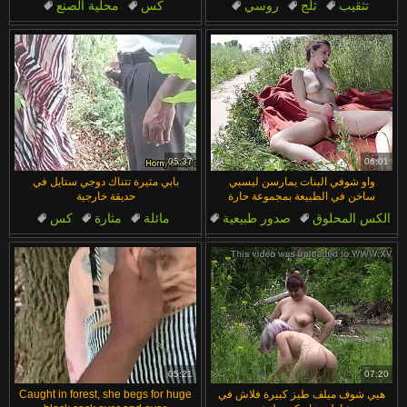
تثقيب
ثلج
روسي
كس
محلية الصنع
بزاز كبيرة
الطبيعة
مائلة
كل الفتحات
عيون بنية
05:37
06:01
واو شوفي البنات يمارسن ليسبي
بابي مثيرة تتناك دوجي ستايل في
ساخن في الطبيعة بمجموعة حارة
حديقة خارجية
الكس المحلوق
صدور طبيعية
مائلة
مثارة
كس
الطبيعة
شقراء
كس
وضعية الكلب
حدائق
05:21
07:20
هيي شوف ميلف طيز كبيرة فلاش في
Caught in forest, she begs for huge