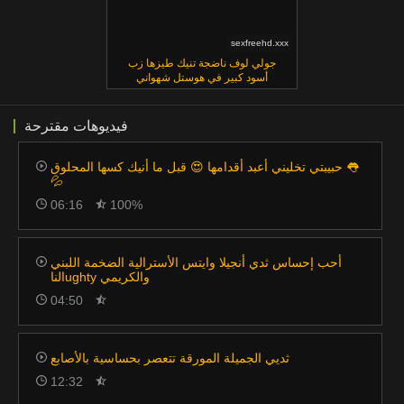
sexfreehd.xxx
جولي لوف ناضجة تنيك طيزها زب
أسود كبير في هوستل شهواني
فيديوهات مقترحة
حبيبتي تخليني أعبد أقدامها 😍 قبل ما أنيك كسها المحلوق 👅
💦
06:16
100%
أحب إحساس ثدي أنجيلا وايتس الأسترالية الضخمة اللبني
الناughty والكريمي
04:50
ثديي الجميلة المورقة تتعصر بحساسية بالأصابع
12:32