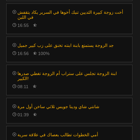
أخت زوجة كبيرة الثديين تنيك أخوها في السرير يكاد يتقفش
في اللبن
16:55
جد الزوجة يستمتع بابنة ابنته تخنق على زب كبير جميل
16:56
100%
ابنة الزوجة تجلس على ستراب أم الزوجة تغطي صدرها
الكبير!
08:11
شانتي شاي ودينا جويس ثلاثي ساخن أول مرة
01:39
أمي الخطوات تطالب بعصاك في علاقة سرية