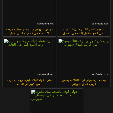
sexfreehd.xxx
sexfreehd.xxx
عاهرة الصدر الكبير سيرينا سويت
مريض شهواني زب وحش ينيك ممرضة
تبادل كسها مقابل إقامة في الفندق.
لاتينية أم في فحص مكتبي تمثيل
أجواء فندقية حارة!
sexfreehd.xxx
sexfreehd.xxx
بيب كبيرة جولي لوف تتناك بقوة من
مارينا غولد تنيك طيزها مع حبيب زب
غريب فندق شهواني
أسود كبير في الغابة