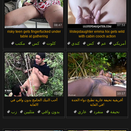
08:47
07:53
risky teen gets fingerfucked under
lilstepdaughter emma hix gets wild
table at gathering
with cabin cooch action
أمريكي
عم
كس
كندي
كلوت
كس
مكتب
الأب والبنت
محرمات
حدائق
05:08
10:17
أفريقية نحيفة عارية تطبخ دواء الجدة
أحب النيك الجامح بدون واقي في
في الغابة!
الغابة!
نحيفة
منفرد
عاري
بدون واقي
مثليين
زب
أفريقي
خصر نحيف
غابة
مص