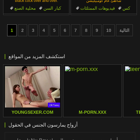
شاطئ عام كومبيليشن
black cock over and over.
كس
فيديوهات الممتلئات
كبار السن
محلية الصنع
الطبيعة
شاطئ
الطبيعة
مائلة
سيطرة
لحس الكس
التالية
10
9
8
7
6
5
4
3
2
1
استكشف المزيد من المواقع
YOUNGSEXER.COM
M-PORN.XXX
T
أزواج يمارسون الجنس في الحقول