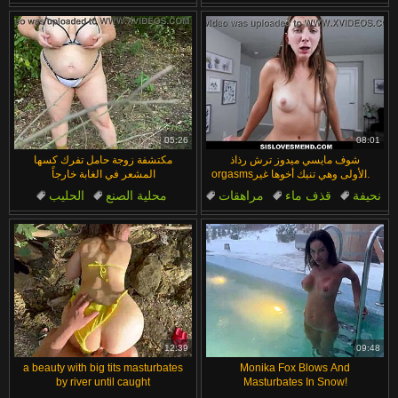
بزاز كبيرة
غابة
الطبيعة
هنتاي
القذف الداخلي
05:26
08:01
شوف مايسي ميدوز ترش رذاذ
مكتشفة زوجة حامل تفرك كسها
orgasmsها الأولى وهي تنيك أخوها غير
المشعر في الغابة خارجاً
الشقيق
نحيفة
قذف ماء
مراهقات
محلية الصنع
الحليب
ليس أخت
عذراء
حامل
كبار السن
فيديوهات عامة
12:39
09:48
a beauty with big tits masturbates
Monika Fox Blows And
by river until caught
Masturbates In Snow!