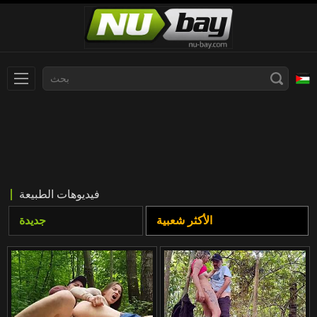
Norsk
Español
ภาษาไทย
Dansk
한국어
Български
فيديوهات الطبيعة
日本語
Slovenščina
الأكثر شعبية
جديدة
Suomi
Svenska
Français
汉语
Ελληνικά
English
Čeština
Deutsch