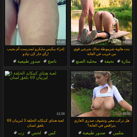
07:43
10:04
بنت هاوية شرموطة تنتاك شرجي قوي
إغراء بيكيني مايكرو لمدرست أم يجيب
من غريب في الغابة
رأي حار لإن تيادو!
مثارة
نحيفة
محلية الصنع
ناضج
صدور طبيعية
الطبيعة
مشاهد رومانسية
الطبيعة
ليس ابني
محرمات
12:26
05:01
هل تركب معي وتشوف صدري العاري
لعبة هنتاي كينكايد الحلقة 3 ليزبيان 69
يتراقص في الغابة؟
بلعق لسان
مثليين
صدور طبيعية
كس
لحس
زب