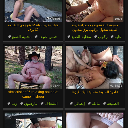
06:05
10:06
حميمة غابة عفوية مع حمراء غريبة
قابلت غريب واتنكنا بقوة في الطبيعة
لطيفة تتحول لركوب بري مجنون
بوف 😜
غابة
ركوب
محلية الصنع
جنس عنيف
محلية الصنع
فيديوهات مثيرة
نيك
في الهواء الطلق
مائلة
الطبيعة
02:44
01:28:51
عاهرة الحديقة منحنية لنيك طيزها
simscristian05 relaxing naked at
camp in sheer
الطبيعة
مائلة
إيطالي
الشفاف
عارضون
زب
جنس شرجي
وضعية الكلب
في الهواء الطلق
استرخاء