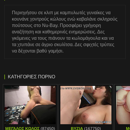
Περιηγήσου σε κλιπ με καμπυλωτές γυναίκες να
κουνάνε χοντρούς κώλους ενώ καβαλάνε σκληρούς
πούτσους στο Nu-Bay. Προσφέρει γρήγορη
αναζήτηση και καθημερινές ενημερώσεις. Δες
γκόμενες να τους πιάνουν τα κωλομάγουλα και να
τα χτυπάνε σε άγριο σκυλίτσα. Δες σφιχτές τρύπες
να δέχονται βαθύ γαμήσι.
ΚΑΤΗΓΟΡΊΕΣ ΠΟΡΝΌ
ΜΕΓΆΛΟΣ ΚΏΛΟΣ
(87450)
ΒΥΖΙΆ
(167750)
Μ