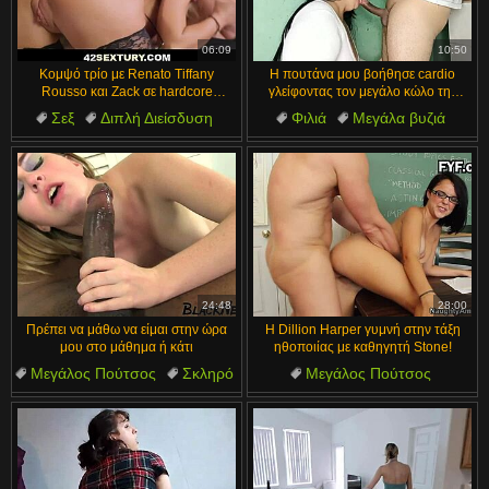
汉语
Français
Suomi
English
06:09
10:50
Κομψό τρίο με Renato Tiffany
Η πουτάνα μου βοήθησε cardio
Bahasa Melayu
日本語
Rousso και Zack σε hardcore
γλείφοντας τον μεγάλο κώλο της
διπλή δράση
και γαμώντας
Σεξ
Διπλή Διείσδυση
Φιλιά
Μεγάλα βυζιά
Ελληνικά
ह िन ्द ी
Διπλή Διείσδυση
Μαμά
Πίπα
Čeština
Türkçe
Σκληρό Σεξ
Μιλφ
Κατάδυση σε Μουνί
Magyar
Български
الع َر َب ِية.
Dansk
Português
24:48
28:00
Πρέπει να μάθω να είμαι στην ώρα
Η Dillion Harper γυμνή στην τάξη
μου στο μάθημα ή κάτι
ηθοποιίας με καθηγητή Stone!
Μεγάλος Πούτσος
Σκληρό
Μεγάλος Πούτσος
Lick
18-19 Ετών
Καστανές
Βυζιά
Πίπα
Ερασιτέχνες
Fucking