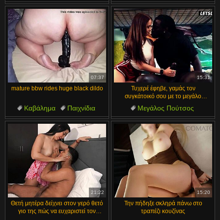
Βυζιά
Πίπα
Μεγάλα βυζιά
Πόρνες
Βυζιά
Πίπα
07:37
15:31
mature bbw rides huge black dildo
Τυχερέ έφηβε, γαμάς τον
συγκάτοικό σου με το μεγάλο
μαύρο πούτσο στις διακοπές!
Καβάλημα
Παιχνίδια
Μεγάλος Πούτσος
Τεράστιοι
Παχουλές
Τεράστιος Πούτσος
Πέος
Ερασιτέχνες
Lick
Κουνιλίγκους
21:22
15:20
Θετή μητέρα δείχνει στον γερό θετό
Την πήδηξε σκληρά πάνω στο
γιο της πώς να ευχαριστεί τον
τραπέζι κουζίνας
εαυτό του με άγριες κινήσεις! 💪