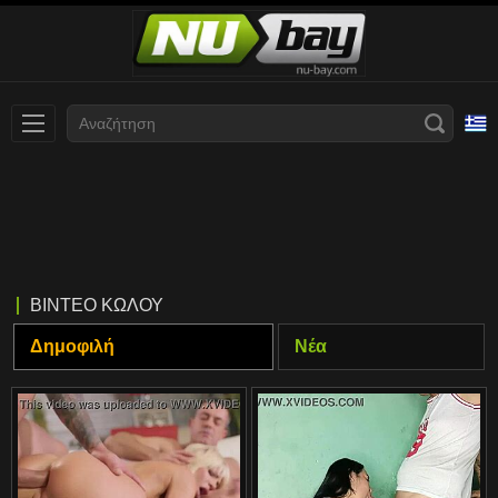
Slovenčina
עברית
Nederlands
Polski
Slovenščina
Bahasa Indonesia
ΒΊΝΤΕΟ ΚΏΛΟΥ
Deutsch
Italiano
Δημοφιλή
Νέα
Српски
Русский
Norsk
Español
ภาษาไทย
Română
한국어
Svenska