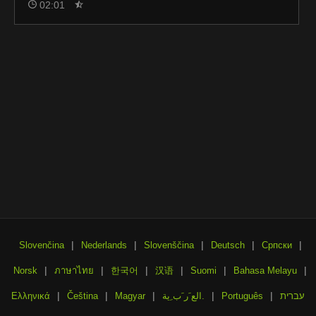
02:01
|
|
|
|
|
Slovenčina
Nederlands
Slovenščina
Deutsch
Српски
|
|
|
|
|
|
Norsk
ภาษาไทย
한국어
汉语
Suomi
Bahasa Melayu
|
|
|
|
|
Ελληνικά
Čeština
Magyar
الع َر َب ِية.
Português
עברית