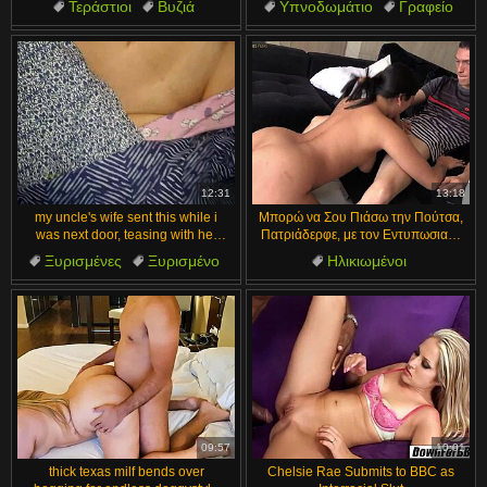
Τεράστιοι
Βυζιά
Υπνοδωμάτιο
Γραφείο
Όμορφες
Μεξικανές
Μαμά
Κουζίνα
Φίλος
Ισπανικό
12:31
13:18
my uncle's wife sent this while i
Μπορώ να Σου Πιάσω την Πούτσα,
was next door, teasing with her
Πατριάδερφε, με τον Εντυπωσιακό
curvy ass and big tits
Μου Κώλο
Ξυρισμένες
Ξυρισμένο
Ηλικιωμένοι
Μεγάλα βυζιά
Βρώμικη κουβέντα
Φυσικά Βυζιά
Βυζιά
Μεγάλα Φυσικά Βυζιά
Μεγάλα βυζιά
Κολομβιανό
09:57
10:01
thick texas milf bends over
Chelsie Rae Submits to BBC as