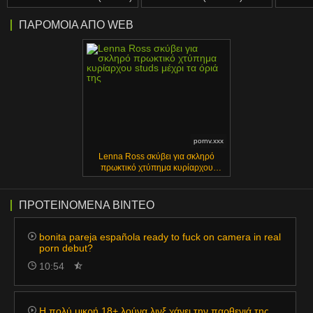
ΠΑΡΌΜΟΙΑ ΑΠΌ WEB
pornv.xxx
Lenna Ross σκύβει για σκληρό
πρωκτικό χτύπημα κυρίαρχου
studs μέχρι τα όριά της
ΠΡΟΤΕΙΝΌΜΕΝΑ ΒΊΝΤΕΟ
bonita pareja española ready to fuck on camera in real
porn debut?
10:54
Η πολύ μικρή 18+ λούνα λινξ χάνει την παρθενιά της