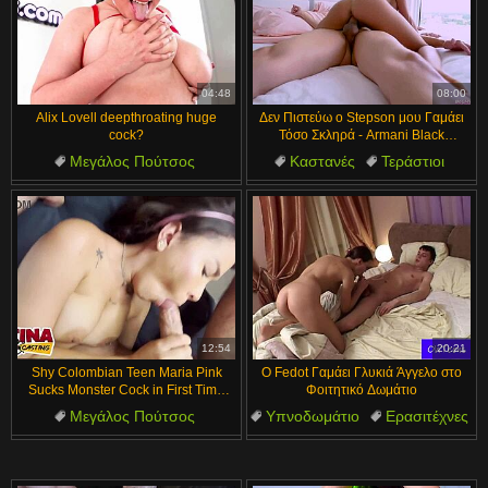
04:48
08:00
Alix Lovell deepthroating huge
Δεν Πιστεύω ο Stepson μου Γαμάει
cock?
Τόσο Σκληρά - Armani Black
Johnny Love
Μεγάλος Πούτσος
Καστανές
Τεράστιοι
Μεγάλα Φυσικά Βυζιά
Βυζιά
Όχι γιος
Ρόλος
Μεγάλα βυζιά
Κατάποση
Πίπα
12:54
20:21
Shy Colombian Teen Maria Pink
Ο Fedot Γαμάει Γλυκιά Άγγελο στο
Sucks Monster Cock in First Time
Φοιτητικό Δωμάτιο
Latina Casting
Μεγάλος Πούτσος
Υπνοδωμάτιο
Ερασιτέχνες
Κάστινγκ
Συνέντευξη
Βυζιά
Νεαροί
Φίλος
Τεράστιος Πούτσος