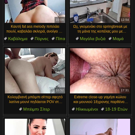
10:08
12:54
Καυτή fat ass melody πιπιλάει
Ωχ, γκομενάκι στο springbreak με
πουλί, καβαλάει σκληρά, ανοίγει και
τη μάνα της κοπέλας μου με
έρχεται παντού 😈🍑💦
τρέλανε!
Καβάλημα
Πόρνες
Πίπα
Μεγάλα βυζιά
Μαμά
Τρανσέξουαλ
Όμορφες
Όχι γιος
Crossdressing
Πιάσιμο
10:52
17:31
Κολομβιανή μπέιμπι σίττερ σφιχτό
Extreme close-up γαμήσι κώλου
λατίνα μουνί πηδάειται POV στο
και μουνιού 18χρονης παρθένου
κρεβάτι
σκληρά
Μπέιμπι Σίτερ
Ηλικιωμένοι
18-19 Ετών
Υπνοδωμάτιο
Κολομβιανό
Παρθένα
Fucking
Όμορφες
Φίλος
Μουνί