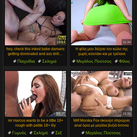
Ερασιτέχνες
10:00
11:34
hey, check this inked babe damaris
Η φίλη μου δείχνει τον κώλο της
getting dominated and ass drilled
χωρίς κιλοτάκι και με τρέλανε
by pascal white
Παιχνίδια
Σκληρό
Μεγάλος Πούτσος
Φίλος
Δονητής
Υποτακτικό
Ερασιτέχνες
Καουμπόισσα
Πίπα
Καλύτερος Φίλος
06:46
15:31
mr marcus wants to be a little 18+
Milf Monika Fox σκουίρτ σπρώχνει
rough with petite 18+ lily
anal όρια με μεγάλα βυζιά έντονα
Γυμνός
Σκληρό
Σεξ
Μεγάλος Πούτσος