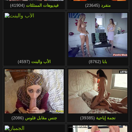
Magyar
Türkçe
منفرد
(23645)
فيديوهات الممتلئات
(41904)
Bahasa Melayu
الع َر َب ِية.
Português
ह िन ्द ी
Nederlands
עברית
Polski
Italiano
Română
Slovenčina
بابا
(8762)
الأب والبنت
(4597)
Bahasa Indonesia
Српски
Русский
نجمة إباحية
(39385)
جنس مقابل فلوس
(2086)