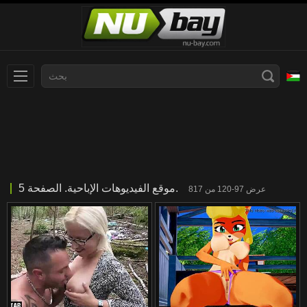
Norsk
Español
ภาษาไทย
Dansk
한국어
Български
موقع الفيديوهات الإباحية. الصفحة 5.
عرض 97-120 من 817
日本語
Slovenščina
Suomi
Svenska
Français
汉语
Ελληνικά
English
Čeština
Deutsch