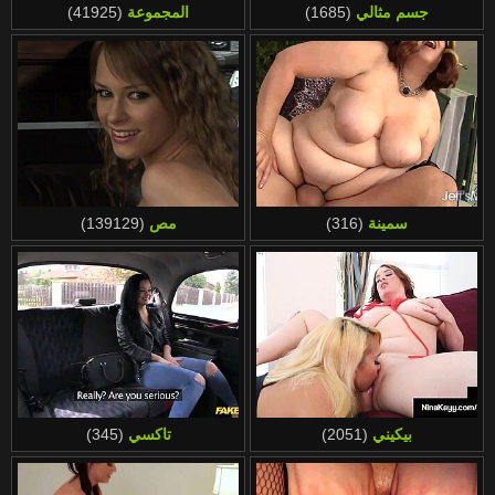
جسم مثالي
(1685)
المجموعة
(41925)
سمينة
(316)
مص
(139129)
بيكيني
(2051)
تاكسي
(345)