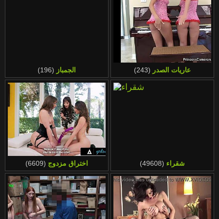
عاريات الصدر
(243)
الجمباز
(196)
شقراء
(49608)
اختراق مزدوج
(6609)