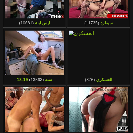
سيطرة
(11735)
ليس ابنة
(10681)
العسكري
(376)
18-19 سنة
(13563)