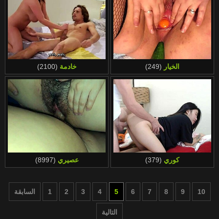
الخيار
(249)
خادمة
(2100)
كوري
(379)
عصيري
(8997)
10
9
8
7
6
5
4
3
2
1
السابقة
التالية