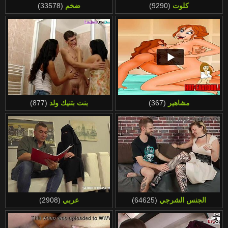
كلوت
(9290)
ضخم
(33578)
مشاهير
(367)
بنت بتنيك ولد
(877)
الجنس الشرجي
(64625)
عربي
(2908)