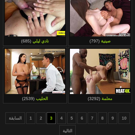
صينية
(797)
نادي ليلي
(685)
معلمة
(3292)
الحليب
(2539)
10
9
8
7
6
5
4
3
2
1
السابقة
التالية