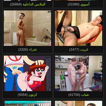
Magyar
Türkçe
آسيوي
(31080)
الملابس الداخلية
(26868)
Bahasa Melayu
الع َر َب ِية.
Português
ह िन ्द ी
Nederlands
עברית
Polski
Italiano
Română
Slovenčina
غريب
(2477)
عذراء
(2326)
Bahasa Indonesia
Српски
Русский
شباب
(41756)
كرتون
(5054)