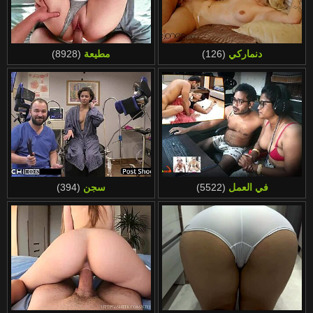
دنماركي
(126)
مطيعة
(8928)
في العمل
(5522)
سجن
(394)