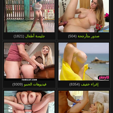
صدور متأرجحة
(504)
جليسة أطفال
(1821)
إغراء خفيف
(8354)
فيديوهات الحمو
(9309)