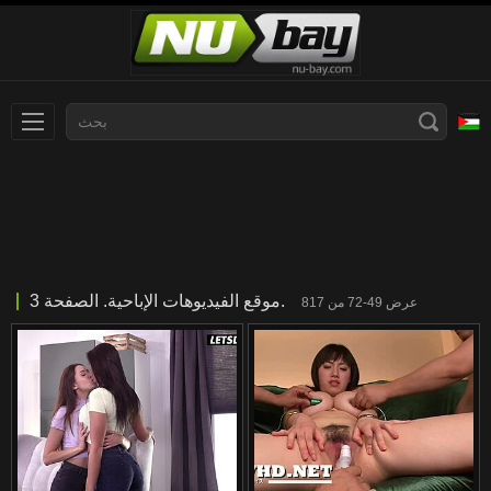
Norsk
Español
ภาษาไทย
Dansk
한국어
Български
موقع الفيديوهات الإباحية. الصفحة 3.
عرض 49-72 من 817
日本語
Slovenščina
Suomi
Svenska
Français
汉语
Ελληνικά
English
Čeština
Deutsch