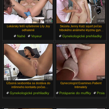
38:01
16:44
Lekársky fetiš vyšetrenie Lily Joy
Skúsila Jenny Katz squirt počas
odhalené
hlbokého análneho klyzmu gyno
prehliadky prstenia?
Nahé
Voyeur
Gynekologické prehliadky
Gynekologické prehliadky
Prstovanie
Anál
Fetiš
Vyšetrenie
Sestričky
Klystírové
07:49
01:30
Úžasná sexbomba sa dostáva do
Gynecologist Examines Patient
intímneho kontaktu počas
Intimately
vyšetrenia pacienta
Gynekologické prehliadky
Potápanie do muffky
Prsia
Cowgirl
Prsia
Vzrusene
Anál
Cunnilingus
Veľké prsia
Análny sex