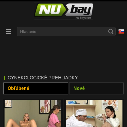
Slovenčina
עברית
Nederlands
Polski
Slovenščina
Bahasa Indonesia
GYNEKOLOGICKÉ PREHLIADKY
Deutsch
Italiano
Obľúbené
Nové
Српски
Русский
Norsk
Español
ภาษาไทย
Română
한국어
Svenska