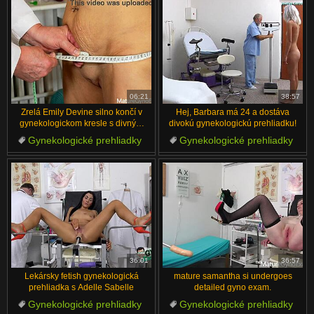
06:21
38:57
Zrelá Emily Devine silno končí v
Hej, Barbara má 24 a dostáva
gynekologickom kresle s divným
divokú gynekologickú prehliadku!
doktorom
Gynekologické prehliadky
Gynekologické prehliadky
Striekanie
Pacient
Starí
Voyeur
Anál
Šukanie
Spekulum
Klystírové
36:01
36:57
Lekársky fetish gynekologická
mature samantha si undergoes
prehliadka s Adelle Sabelle
detailed gyno exam.
Gynekologické prehliadky
Gynekologické prehliadky