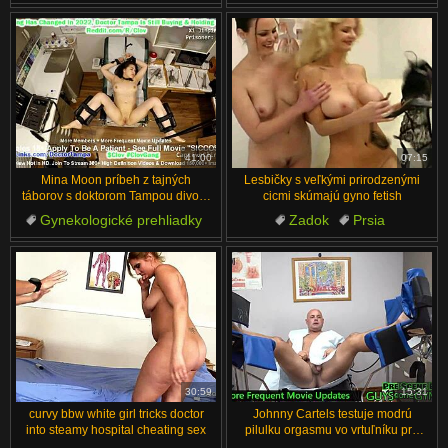
Pacient
Starí
Brunetka
Zrelé
Vyšetrenie
Mladé
41:00
07:15
Mina Moon príbeh z tajných
Lesbičky s veľkými prirodzenými
táborov s doktorom Tampou divoký
cicmi skúmajú gyno fetish
preview
Gynekologické prehliadky
Zadok
Prsia
Florida
Ázijské
Dievča na Dievča
Poníženie
Prsia
Gynekologické prehliadky
Lick
30:59
15:31
curvy bbw white girl tricks doctor
Johnny Cartels testuje modrú
into steamy hospital cheating sex
pilulku orgasmu vo vrtuľníku pre
guysgonegyno