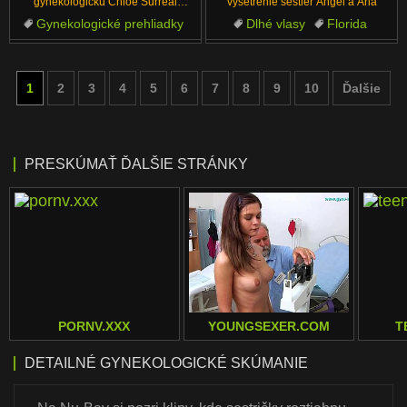
gynekologičku Chloe Surreal
vyšetrenie sestier Angel a Aria
skúmať prsia busty stážistiek
Gynekologické prehliadky
Dlhé vlasy
Florida
Francúzsky
Poníženie
Kučeravé
Tvárkové Šukanie
Prsia
Za scénou
1
2
3
4
5
6
7
8
9
10
Ďalšie
Lick
PRESKÚMAŤ ĎALŠIE STRÁNKY
PORNV.XXX
YOUNGSEXER.COM
T
DETAILNÉ GYNEKOLOGICKÉ SKÚMANIE