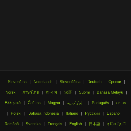
|
|
|
|
|
Slovenčina
Nederlands
Slovenščina
Deutsch
Српски
|
|
|
|
|
|
Norsk
ภาษาไทย
한국어
汉语
Suomi
Bahasa Melayu
|
|
|
|
|
Ελληνικά
Čeština
Magyar
الع َر َب ِية.
Português
עברית
|
|
|
|
|
|
Polski
Bahasa Indonesia
Italiano
Русский
Español
|
|
|
|
|
Română
Svenska
Français
English
日本語
ह िन ्द ी