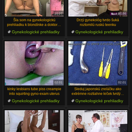
汉语
Français
Suomi
English
10:07
07:56
Šla som na gynekologickú
Drzý gynekológ tvrdo šuká
Bahasa Melayu
日本語
prehliadku k blondínke a doktorka
roztomilú ruskú teenku
mi prstovala tesnú píču tak dobre!!
Gynekologické prehliadky
Gynekologické prehliadky
Ελληνικά
ह िन ्द ी
Pacient
Blondínky
Fetiš
Prsia
Šukanie
Ruské
Čeština
Türkçe
Doktor
Roztomilé
Magyar
Български
الع َر َب ِية.
Dansk
Português
02:01
02:01
kinky lesbians tube piss creampie
Sleduj japonskú zreláčku ako
into squirting gyno-exam uterus
extrémne roztiahne krček tvrdými
JAV vecami
Gynekologické prehliadky
Gynekologické prehliadky
Vkladanie
Pervertné
Japonské
Ázijské
Bizar
BDSM
Pervertné
Tvrdý Sex