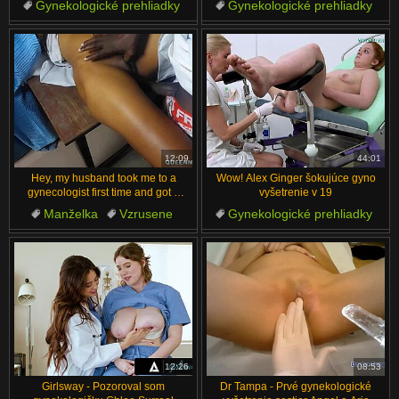
Gynekologické prehliadky
Gynekologické prehliadky
Podvedené videá
Prsia
Florida
Kaukazské
Drsné
Doktor
Za scénou
Krátke Vlasy
12:09
44:01
Hey, my husband took me to a
Wow! Alex Ginger šokujúce gyno
gynecologist first time and got a
vyšetrenie v 19
creampie surprise
Manželka
Vzrusene
Gynekologické prehliadky
Mokré
Bez Chlpov
Voyeur
Anál
Nahé
Holená Pička
Nohy
12:26
08:53
Girlsway - Pozoroval som
Dr Tampa - Prvé gynekologické