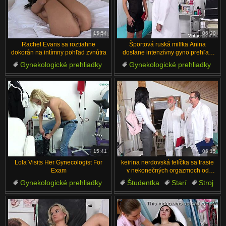
15:54
06:20
Rachel Evans sa roztiahne
Športová ruská milfka Anina
dokorán na intímny pohľad zvnútra
dostane intenzívny gyno prehľad
pička close-up
Gynekologické prehliadky
Gynekologické prehliadky
Pička
Roztiahnuté
Stroj
České
Detailné
Rozťahovanie
Klitoris
Doktor
15:41
06:15
Lola Visits Her Gynecologist For
keirina nerdovská telíčka sa trasie
Exam
v nekonečných orgazmoch od
doktora
Gynekologické prehliadky
Študentka
Starí
Stroj
Anál
Pacient
Rukavice
Vyšetrenie
Doktor
Análny sex