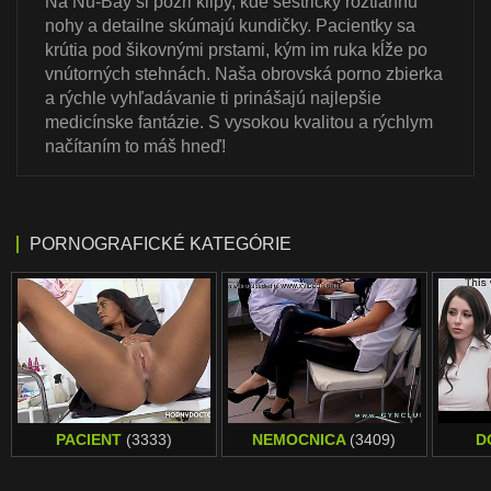
Na Nu-Bay si pozri klipy, kde sestričky roztiahnu
nohy a detailne skúmajú kundičky. Pacientky sa
krútia pod šikovnými prstami, kým im ruka kĺže po
vnútorných stehnách. Naša obrovská porno zbierka
a rýchle vyhľadávanie ti prinášajú najlepšie
medicínske fantázie. S vysokou kvalitou a rýchlym
načítaním to máš hneď!
PORNOGRAFICKÉ KATEGÓRIE
PACIENT
(3333)
NEMOCNICA
(3409)
D