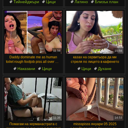
Тийнейджъри
Цици
Латино
Близък план
Тоалетна
Без Косми
Магазин
Крещящи Жени
Обръснати Путки
Красиви
11:56
10:58
Daddy dominate me as human
казах на сервитьора да ми
toilet rough footjob piss all over her
стреля по лицето в кафенето
daddy!! 💦🚽😈
Наказани
Цици
Цици
Духане
Големи цици
Покорство
Показване
Бърз Секс
Покрити със сперма
Слаби
11:36
14:53
Помагам на херманастрата с
missspisss януари 05 2025