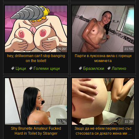
Съпруга
Близък план
Близък план
Мокри
Мокри
Милф
Соло
Голяма путка
06:22
21:54
hey, drillwoman can't stop banging
Парти в луксозна вила с горещи
on the toilet!
момичета
Цици
Големи цици
Бразилски
Латино
Секс
Чудовищен Кур
Мокри
Секси
Тоалетна
Голямо Дупе
17:39
11:39
Shy Brunette Amateur Fucked
Защо да не ебем перверзно със
Hard in Toilet by Stranger
стесовата си докато жена ми е
настрана?