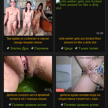
05:10
01:29
Три курви се събличат и смучат
sofa weber gets ass fucked then
преди лицево пиене
pissed on like a dirty slut
Златен Душ
Смучене
Цици
Тънка талия
Стриптийз
Духане
Секси
От дупе в уста
Развратници
Любовници
10:13
10:13
Дебела съпруга чисти кремпай
дебела курва залива пода на
путката си с гореща пишка
обществена тоалетна с гореща
пишка
Големи срамни устни
Големи срамни устни