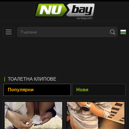
Slovenčina
עברית
Nederlands
Polski
Slovenščina
Bahasa Indonesia
ТОАЛЕТНА КЛИПОВЕ
Deutsch
Italiano
Популярни
Нови
Српски
Русский
Norsk
Español
ภาษาไทย
Română
한국어
Svenska