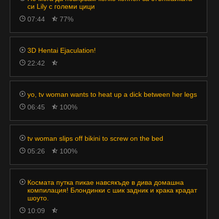
си Lily с големи цици
07:44
77%
3D Hentai Ejaculation!
22:42
yo, tv woman wants to heat up a dick between her legs
06:45
100%
tv woman slips off bikini to screw on the bed
05:26
100%
Космата путка пикае навсякъде в дива домашна
компилация! Блондинки с шик задник и крака крадат
шоуто.
10:09