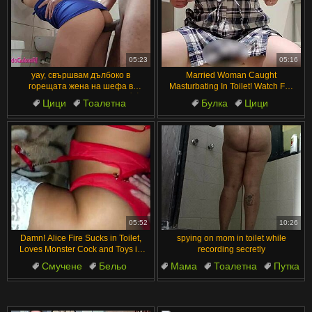
05:23
05:16
уау, свършвам дълбоко в
Married Woman Caught
горещата жена на шефа в
Masturbating In Toilet! Watch Full
тоалетната на фирмата 💦😈
Video At Given Link!
Цици
Тоалетна
Булка
Цици
Свършване вътре
Рокля
Големи цици
Женени
Тоалетна
Тоалетна
05:52
10:26
Damn! Alice Fire Sucks in Toilet,
spying on mom in toilet while
Loves Monster Cock and Toys in
recording secretly
Pussy
Смучене
Бельо
Мама
Тоалетна
Путка
Големи цици
Пенис
Воайор
Аматьори
Играчки