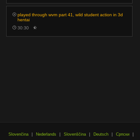
played through wvm part 41, wild student action in 3d
hentai
30:30
|
|
|
|
|
Slovenčina
Nederlands
Slovenščina
Deutsch
Српски