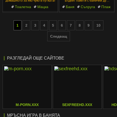
домашното за яко чуко в путката!
ъпдейт пакети с банични душ
пишка клипове
Тоалетна
Мацка
Баня
Съпруга
Плаж
Доминиране
Татко
Спорт
Близък план
Красиви
1
2
3
4
5
6
7
8
9
10
Следващ
РАЗГЛЕДАЙ ОЩЕ САЙТОВЕ
M-PORN.XXX
SEXFREEHD.XXX
HD
МРЪСНА ИГРА В БАНЯТА