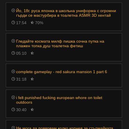
Йо, 18г. руса японка в школьна униформа с огромни
гърди се мастурбира в тоалетна ASMR 3D хентай
17:54
70%
Гледайте космата милф пишка сочна путка на
плажен топка душ тоалетна фетиш
05:10
complete gameplay - red sakura mansion 1 part 6
31:18
i felt punished fucking european whore on toilet
outdoors
30:40
Не мога да повярвам колко копнея за стъпмайката