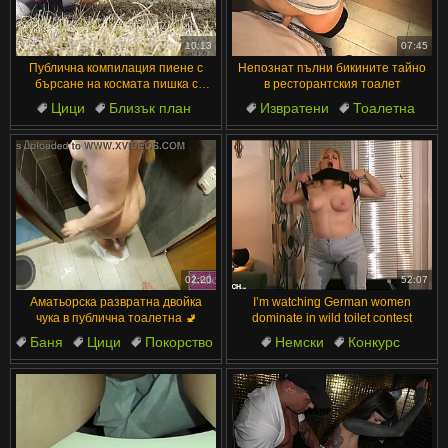
汉语
Français
Suomi
English
10:13
07:45
Публична компилация пиене с
Непознат пълни бикините тайно
Bahasa Melayu
日本語
бърсане на космата пишка с
в ресторантския тоалет
хартия на открито POV
Цици
Близък план
Извратени
Тоалетна
Ελληνικά
ह िन ्द ी
Мокри
Секси
Бижута
Близък план
Čeština
Türkçe
Любовници
Мокри
Magyar
Български
الع َر َب ِية.
Dansk
Português
02:20
52:07
Аматьорска развратна двойка
I’m watching German women
чука в публична тоалетна 🚽
dominate in wild toilet contest
Баня
Цици
Покорство
Немски
Конкурс
Душ
Красиви
Тоалетна
Игра
Състезание