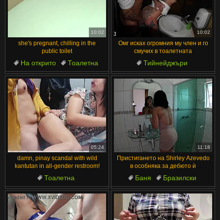
10:02
10:02
she's pregnant, chilling in the
Омг исках огромния му член и го
public toilet
смучих в тоалетната
На открито
Тоалетна
Тийнейджъри
Порно Звезда
Публични
Сперма в устата
Духане
Бременни
Един на един
Мокра Закуска
05:24
11:18
damn, pinay scandal with wild
Пристигането на Shirley Azevedo
kantutan in all-gender restroom!
в особняка за дебюто ѝ
Тоалетна
Баня
Бразилски
Свършване вътре
Отзад
Латино
Големи цици
На открито
Чукане
Баня