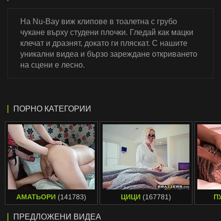
На Nu-Bay виж клипове в тоалетна с грубо
чукане върху студени плочки. Гледай как мацки
клечат и дразнят, докато ги пляскат. С нашите
уникални видеа и бързо зареждане откриването
на сцени е лесно.
ПОРНО КАТЕГОРИИ
АМАТЬОРИ
(141783)
ЦИЦИ
(167781)
П
ПРЕДЛОЖЕНИ ВИДЕА