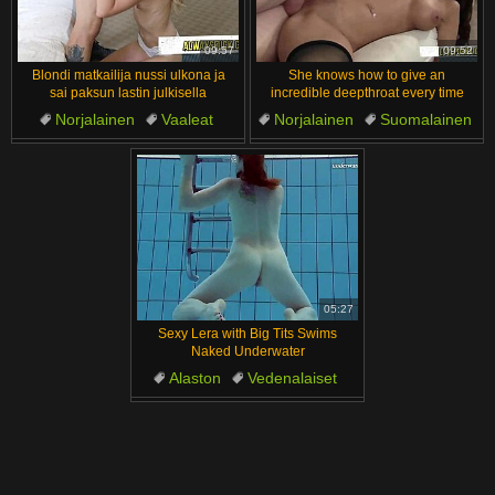
汉语
Français
Suomi
English
09:57
09:52
Blondi matkailija nussi ulkona ja
She knows how to give an
Bahasa Melayu
日本語
sai paksun lastin julkisella
incredible deepthroat every time
Norjalainen
Vaaleat
Norjalainen
Suomalainen
Ελληνικά
ह िन ्द ी
Sperma
Ulkona
Ulkona
Tanskalainen
Čeština
Türkçe
Tanskalainen
Slovenialaiset
Magyar
Български
الع َر َب ِية.
Dansk
Português
05:27
Sexy Lera with Big Tits Swims
Naked Underwater
Alaston
Vedenalaiset
Tyttöystävä
Ystävä
Tissit