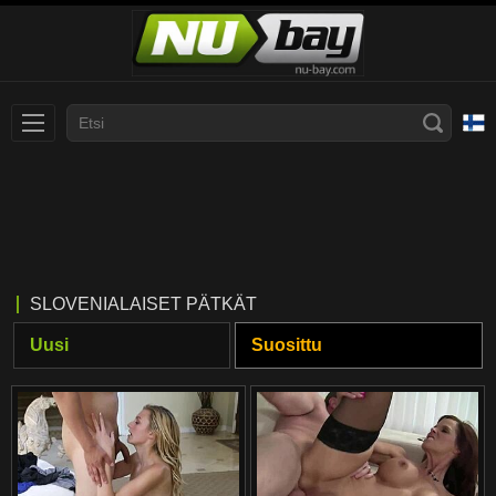
Slovenčina
עברית
Nederlands
Polski
Slovenščina
Bahasa Indonesia
SLOVENIALAISET PÄTKÄT
Deutsch
Italiano
Uusi
Suosittu
Српски
Русский
Norsk
Español
ภาษาไทย
Română
한국어
Svenska