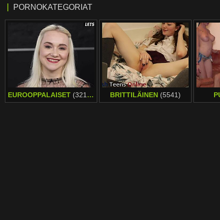
PORNOKATEGORIAT
EUROOPPALAISET
(32162)
BRITTILÄINEN
(5541)
P