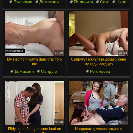
Пълнички
Домакини
Пълнички
Секс
Цици
Плаж
Чудовищен Кур
Дупе
Зрели
Красиви
10:29
08:18
My stepmom wants daily oral from
Съпругът нахълтва докато жена
me
му язди чужд кур
Домакини
Съпруга
Рогоносец
Дупе
Латино
Свекърва
Мокро и разхвърляно
Хванати
Гледане
Хотелски
05:09
05:01
Flirty centerfold gets cum load on
Направих домашно видео с