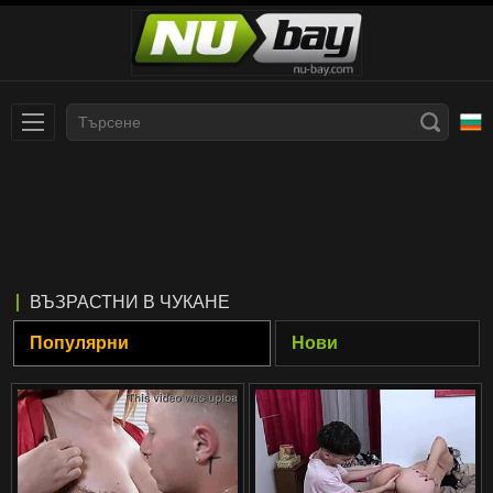
Slovenčina
עברית
Nederlands
Polski
Slovenščina
Bahasa Indonesia
ВЪЗРАСТНИ В ЧУКАНЕ
Deutsch
Italiano
Популярни
Нови
Српски
Русский
Norsk
Español
ภาษาไทย
Română
한국어
Svenska