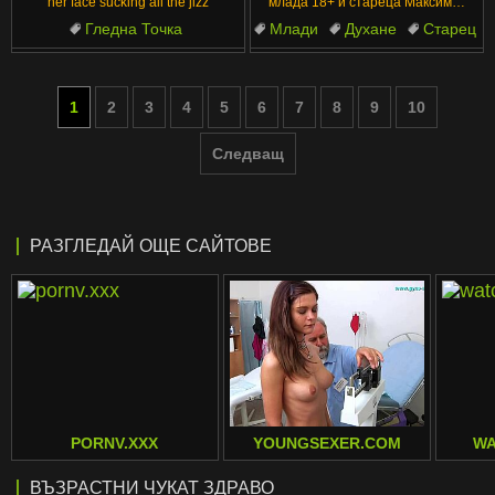
her face sucking all the jizz
млада 18+ и стареца Максимас
Еректис
Гледна Точка
Млади
Духане
Старец
Размяна на сперма
Възрастни
Брюнетка
Изпразване
Свършване
1
2
3
4
5
6
7
8
9
10
Смучене
Следващ
РАЗГЛЕДАЙ ОЩЕ САЙТОВЕ
PORNV.XXX
YOUNGSEXER.COM
WA
ВЪЗРАСТНИ ЧУКАТ ЗДРАВО