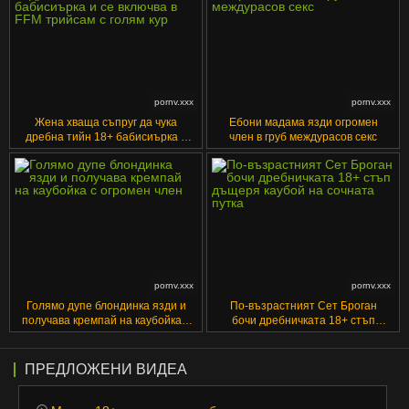
pornv.xxx
pornv.xxx
Жена хваща съпруг да чука
Ебони мадама язди огромен
дребна тийн 18+ бабисиърка и
член в груб междурасов секс
се включва в FFM трийсам с
голям кур
pornv.xxx
pornv.xxx
Голямо дупе блондинка язди и
По-възрастният Сет Броган
получава кремпай на каубойка с
бочи дребничката 18+ стъп
огромен член
дъщеря каубой на сочната путка
ПРЕДЛОЖЕНИ ВИДЕА