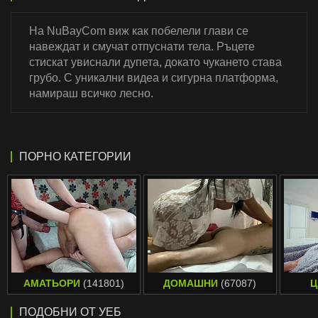
На NuBayCom виж как побелели глави се
навеждат и смучат отпуснати тела. Ръцете
стискат увиснали дупета, докато чукането става
грубо. С уникални видеа и сигурна платформа,
намираш всичко лесно.
ПОРНО КАТЕГОРИИ
АМАТЬОРИ
(141801)
ДОМАШНИ
(67087)
Ц
ПОДОБНИ ОТ УЕБ