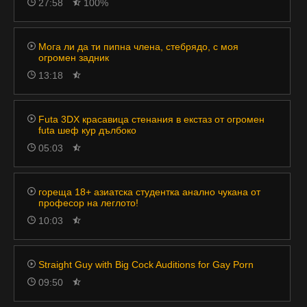
27:58
100%
Мога ли да ти пипна члена, стебрядо, с моя
огромен задник
13:18
Futa 3DX красавица стенания в екстаз от огромен
futa шеф кур дълбоко
05:03
гореща 18+ азиатска студентка анално чукана от
професор на леглото!
10:03
Straight Guy with Big Cock Auditions for Gay Porn
09:50