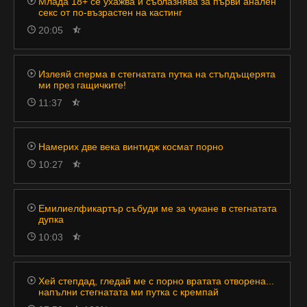
Млада 18+ се ухажва и съблазнява за първи анален
секс от по-възрастен на кастинг
20:05
Излеяй сперма в стегнатата путка на стъпдъщерята
ми през гащичките!
11:37
Намерих две века винтидж космат порно
10:27
Емилиелфикартър събуди ме за чукане в стегнатата
дупка
10:03
Хей степдад, гледай ме с порно вратата отворена...
напълни стегнатата ми путка с кремпай