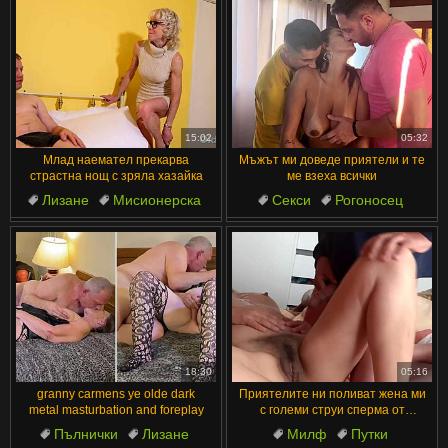
15:02
05:32
Млад наемател прекарва
Мъжът ми доведе приятели и те
страстна нощ с зряла хазайка
ме взеха всички
Лизане
Мисионерска
Секси
Рогоносец
Путки
Красиви
Двойка
Възрастни
Латино
Двойка
18:30
05:16
granny carmens ye olde dark
Приятелите ни поливат жена ми
metal masturbation and foreplay
с големи струи сперма от
огромните им курове
Пълнички
Лизане
Милф
Путки