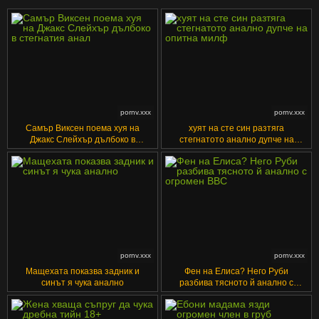
pornv.xxx
pornv.xxx
Самър Виксен поема хуя на
хуят на сте син разтяга
Джакс Слейхър дълбоко в
стегнатото анално дупче на
стегнатия анал
опитна милф
pornv.xxx
pornv.xxx
Мащехата показва задник и
Фен на Елиса? Него Руби
синът я чука анално
разбива тясното й анално с
огромен BBC