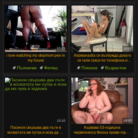
Хърватски
Цици
Чудовищен Кур
Латино
Смучене
Свършване
05:03
10:02
i love watching my stepmom pee in
Херманastra се възбужда докато
my house
се гали секси по телефона и
копнее за курва ти
Пълнички
Фетиш
Плюене
Възрастни
Гледане
Красиви
Оргазъм
Секси
Цици
Путка
13:10
19:05
Пасинок свършва два пъти в
Кървава 53-годишна
косматата ми путка и иска да ме
червенокоса Фиона прави горещ
чука в задника
телефонен секс в чорапи