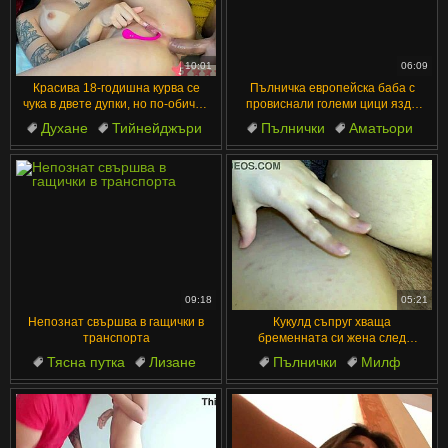
10:01
06:09
Красива 18-годишна курва се
Пълничка европейска баба с
чука в двете дупки, но по-обичам
провиснали големи цици язди
задницата
дебел хуй мисионерски до
Духане
Тийнейджъри
Пълнички
Аматьори
сперма върху мен
Путки
Дупе
Латино
Пенис
Баба
Големи цици
09:18
05:21
Непознат свършва в гащички в
Кукулд съпруг хваща
транспорта
бременната си жена след
кремпай мисионер с непознат
Тясна путка
Лизане
Пълнички
Милф
POV косmata пичка
Капещи
Фетиш
Мисионерска
Хванати
Чудовищен Кур
Цици