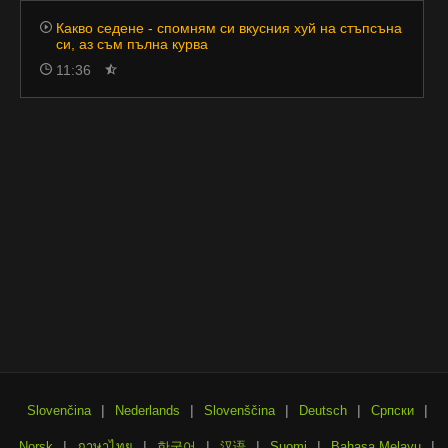
Какво седене - спомням си вкусния хуй на стъпсъна
си, аз съм пълна курва
11:36
|
|
|
|
|
Slovenčina
Nederlands
Slovenščina
Deutsch
Српски
|
|
|
|
|
|
Norsk
ภาษาไทย
한국어
汉语
Suomi
Bahasa Melayu