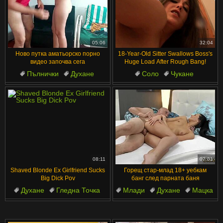
05:06
32:04
Ново путка аматьорско порно
18-Year-Old Sitter Swallows Boss's
видео започва сега
Huge Load After Rough Bang!
Пълнички
Духане
Соло
Чукане
Гледна Точка
Путки
Тийнейджъри
Цици
Свършване вътре
Чудовищен Кур
08:11
07:01
Shaved Blonde Ex Girlfriend Sucks
Горещ стар-млад 18+ уебкам
Big Dick Pov
банг след парната баня
Духане
Гледна Точка
Млади
Духане
Мацка
Путки
Чудовищен Кур
Възрастни
Пенис
Възрастни и млади