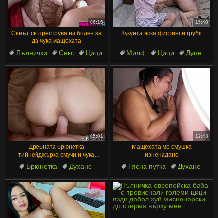
汉语
Français
Suomi
English
06:16
15:40
Синът се преструва на болен за
Кукуита иска фистинг и грубо
Bahasa Melayu
日本語
да чука мащехата
Пълнички
Секс
Цици
Милф
Цици
Дупе
Ελληνικά
ह िन ्द ी
Дупе
Зрели
Зрели
Интервю
Čeština
Türkçe
Magyar
Български
الع َر َب ِية.
Dansk
Português
05:01
12:43
Дребната брюнетка
Мащехата ме смушка
тийнейджърка смучи и чука
изненадано
стария кур до сперма
Брюнетка
Духане
Тясна путка
Духане
Тийнейджъри
Млади
Путки
Бельо
Красиви
Възрастни