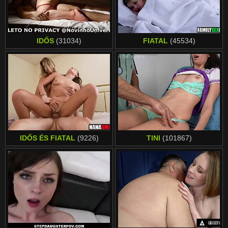
IDŐS
(31034)
FIATAL
(45534)
IDŐS ÉS FIATAL
(9226)
TINI
(101867)