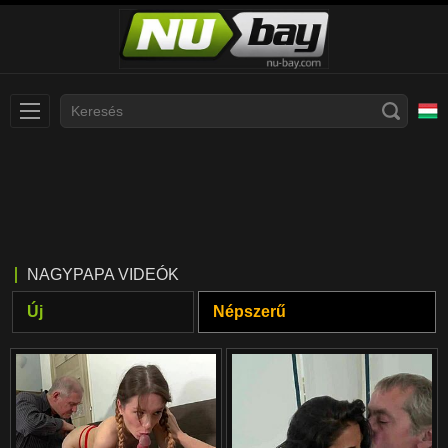
Slovenčina
עברית
Nederlands
Polski
Slovenščina
Bahasa Indonesia
NAGYPAPA VIDEÓK
Deutsch
Italiano
Új
Népszerű
Српски
Русский
Norsk
Español
ภาษาไทย
Română
한국어
Svenska