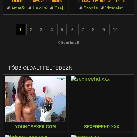
deepthroat doggystyle pounding
megbasz egy öreg tanárt kémia
jegyért! 😂
Amatőr
Hajolva
Csaj
Szopás
Vizsgálat
Idős és Fiatal
Mélytorok
Cowgirl
Szőke
Idős
1
2
3
4
5
6
7
8
9
10
Következő
TÖBB OLDALT FELFEDEZNI
YOUNGSEXER.COM
SEXFREEHD.XXX