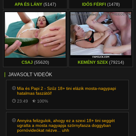
APA ÉS LÁNY
(5147)
IDŐS FÉRFI
(1478)
CSAJ
(55620)
KEMÉNY SZEX
(79214)
JAVASOLT VIDEÓK
Mia és Papi 2 - Szűz 18+ tini elázik mosta-nagypapi
hatalmas faszától!
23:49
100%
Annyira felizgulok, ahogy ez a szexi 18+ tini seggét
ugratta a mosta nagyapja szörnyfasza doggyban
pornóvideókat nézve... uhh