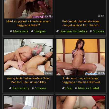
06:16
10:07
Miért szopja ezt a tinédzser a vén
Két öreg dupla behatolással
nagypapa farkát?
döngeti a fiatal 18+ ribancot
keményen.
Masszázs
Szopás
Sperma Kilövellés
Szopás
Idős és Fiatal
Idős és Fiatal
Kemény Szex
Tini
Kemény Szex
Élvezés
06:04
06:04
Young Anita Bellini Prefers Older
Fiatal euro csaj szűk lyukát
Men for Cute Fun and Play
nagypapa hatalmas BBC-vel
döngöli
Képregény
Szopás
Csaj
Idős és Fiatal
Idős és Fiatal
Aranyos
Szörny Farkak
Csókolózás
Mell
Tini