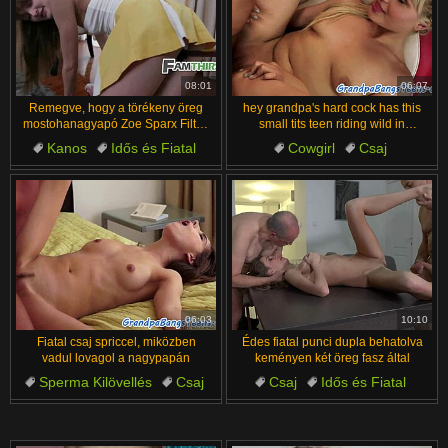
08:01
06:07
Remegve, hogy a törékeny öreg
hey grandpa's hard cock has this
mostohanagyapó Zoe Sparx Filthy
small tits teen riding wild in
Rich keményen basz engem
missionary bliss
Kanos
Idős és Fiatal
Cowgirl
Csaj
Tini
Idős
Szex
Idős és Fiatal
Fasz
Fiatal
06:03
10:10
Fiatal csaj spriccel, miközben
Édes fiatal punci dupla behatolva
vadul lovagol a nagypapán
keményen két öreg fasz által
Sperma Kilövellés
Csaj
Csaj
Idős és Fiatal
Idős és Fiatal
Apa és lány
Kemény Szex
Dupla
Amatőr
Idős