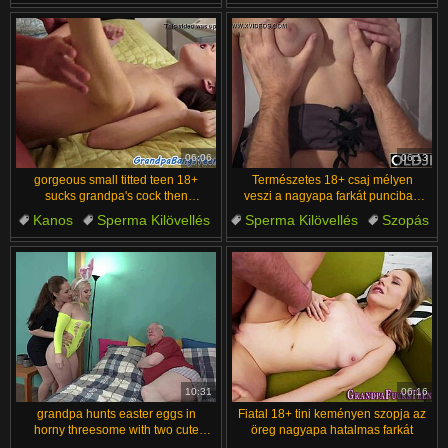
Kemény Szex
Szőke
Apa és lány
Csókolózás
Idős
06:06
06:13
gorgeous small titted teen 18+
Természetes 18+ csaj mélyen
sucks grandpa's cock then
veszi a nagyapa farkát punciban
drenched in hot jizz
keményen
Kanos
Sperma Kilövellés
Sperma Kilövellés
Szopás
Szopás
Idős és Fiatal
Idős és Fiatal
Mélytorok
Cowgirl
Lucskos
10:31
06:16
grandpa hunts easter eggs in
Fiatal 18+ tini keményen szopja az
horny threesome with two cute
öreg nagyapa hatalmas farkát
bunny blondes