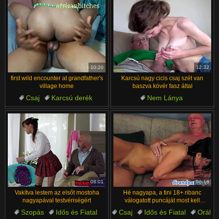
10:20
12:32
first wild encounter at grandfather's
Karcsú nagy cicis csaj szét van
village home
baszva kövér fasz által
Csaj
Karcsú derék
Nem Lánya
Segg
Nagypapa
Ranch
Sperma Kilövellés
Arcra Élvezés
Idős és Fiatal
Szörny Farkak
08:01
06:16
Vakítva lestem az elsőt mostoha
Hé nagyapa, a tini 18+ ribanc
nagyapával testvériségért
válogatott puncáját most kell
dögönyözni
Szopás
Idős és Fiatal
Csaj
Idős és Fiatal
Orál