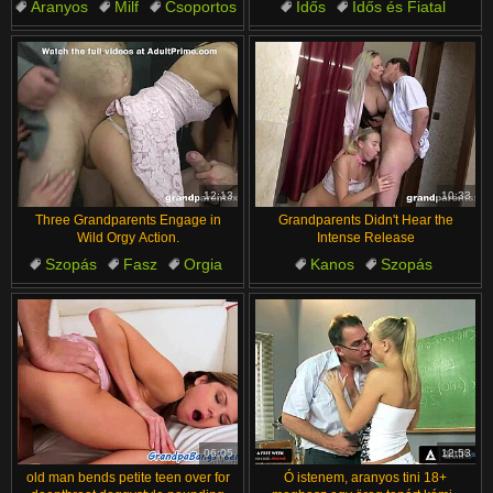
Aranyos
Milf
Csoportos
Idős
Idős és Fiatal
Kemény Szex
Amatőr
Fiatal
HD Minőség
Nagypapa
12:13
10:33
Three Grandparents Engage in
Grandparents Didn't Hear the
Wild Orgy Action.
Intense Release
Szopás
Fasz
Orgia
Kanos
Szopás
Nagyi
Nagy mellek
Kemény Szex
Tini
Élvezés
06:05
12:53
old man bends petite teen over for
Ó istenem, aranyos tini 18+