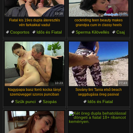
汉语
Français
Suomi
English
10:16
06:06
Fiatal kis 19es dupla áteresztés
cockriding teen beauty makes
Bahasa Melayu
日本語
vén farkakkal vadul
grandpa cum in classy heels
Csoportos
Idős és Fiatal
Sperma Kilövellés
Csaj
Ελληνικά
ह िन ्द ी
Mélytorok
Cowgirl
Idős és Fiatal
Cowgirl
Čeština
Türkçe
Dupla
Tini
Magyar
Български
الع َر َب ِية.
Dansk
Português
10:23
27:43
Nagypapa basz forró kocka lányt
Sovány tini Tania első beach
szemüveggel szoros punciban
seggdugása öreg pasival
Szűk punci
Szopás
Idős és Fiatal
Idős és Fiatal
Kemény Szex
Leggings
Kemény Szex
Cowgirl
Tini
Idős