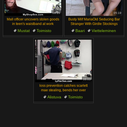
汉语
Français
Suomi
English
08:16
05:19
Mall officer uncovers stolen goods
Busty Milf MariaOld Seducing Bar
Bahasa Melayu
日本語
in teen's waistband at work
Stranger With Girdle Stockings
Mustat
Toimisto
Baari
Vietteleminen
Ελληνικά
ह िन ्द ी
Kumartuneena
Töissä
Vanha
Tissit
Milf
Čeština
Türkçe
Suihinotto
Magyar
Български
الع َر َب ِية.
Dansk
Português
08:03
loss prevention catches scarlett
mae stealing, bends her over
Alistuva
Toimisto
Kumartuneena
Töissä
Suihinotto