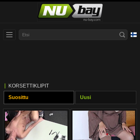
Slovenčina
עברית
Nederlands
Polski
Slovenščina
Bahasa Indonesia
KORSETTIKLIPIT
Deutsch
Italiano
Suosittu
Uusi
Српски
Русский
Norsk
Español
ภาษาไทย
Română
한국어
Svenska